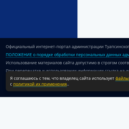
Официальный интернет-портал администрации Туапсинског
ПОЛОЖЕНИЕ о порядке обработки персональных данных адм
Использование материалов сайта допустимо в строгом соот
При перепечатке и использовании информации ссылка на и
Я соглашаюсь с тем, что владелец сайта использует
файлы 
Для сайтов и страниц сети Интернет обязательна активная
с
политикой их применения
..
18+