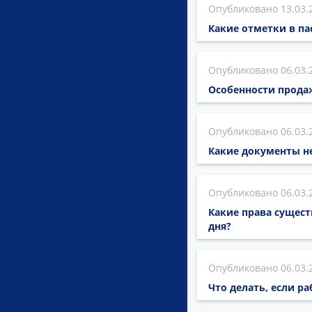
13.03.
Какие отметки в п
06.03.
Особенности прода
06.03.
Какие документы н
06.03.
Какие права сущес
дня?
06.03.
Что делать, если р