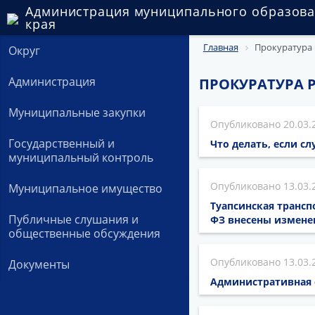
Администрация муниципального образова
края
Главная
Прокуратура 
Округ
Администрация
ПРОКУРАТУРА 
Муниципальные закупки
20.03.
Государственный и
Что делать, если с
муниципальный контроль
13.03.
Муниципальное имущество
Туапсинская трансп
Публичные слушания и
ФЗ внесены изменен
общественные обсуждения
13.03.
Документы
Административная о