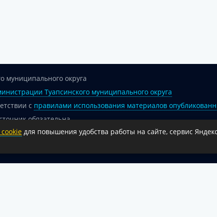
о муниципального округа
инистрации Туапсинского муниципального округа
ветствии с
правилами использования материалов опубликованн
сточник обязательна.
cookie
для повышения удобства работы на сайте, сервис Яндекс
 гиперссылка на официальный интернет-портал администрации 