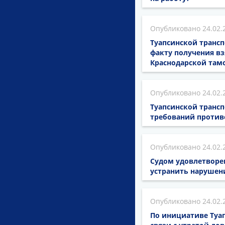
24.02.
Туапсинской трансп
факту получения вз
Краснодарской там
24.02.
Туапсинской транс
требований против
24.02.
Судом удовлетворен
устранить нарушен
24.02.
По инициативе Туа