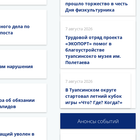
прошло торжество в честь
Дня физкультурника
ного дела по
7 августа 2026
поста
Трудовой отряд проекта
«ЭКОПОРТ» помог в
благоустройстве
туапсинсокго музея им.
Полетаева
там нарушения
7 августа 2026
В Туапсинском округе
стартовал летний кубок
ра об обязании
игры «Что? Где? Когда?»
валидов
Анонсы событий
жащий уволен в