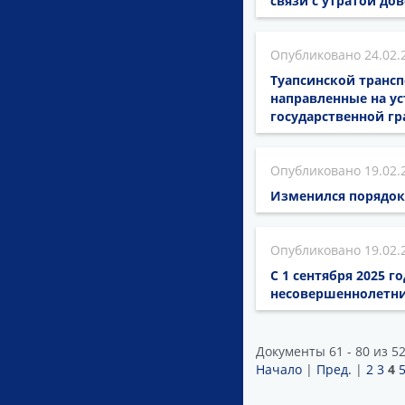
связи с утратой до
24.02.
Туапсинской транс
направленные на ус
государственной г
19.02.
Изменился порядок 
19.02.
С 1 сентября 2025 
несовершеннолетни
Документы 61 - 80 из 5
Начало
|
Пред.
|
2
3
4