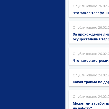
26.02.
Что такое телефонн
26.02.
За прохождение ли
осуществления терр
26.02.
Что такое экстрем
24.02.
Какая травма по до
24.02.
Может ли заработна
на работу?