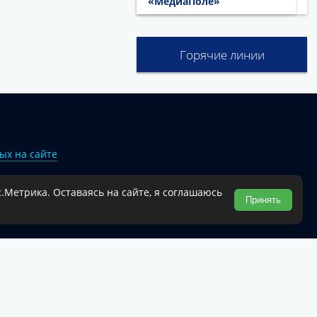
«МедиаПоле»
Горячие линии
ых на сайте
.Метрика. Оставаясь на сайте, я соглашаюсь
Туапсинского муниципального округа.
Принять