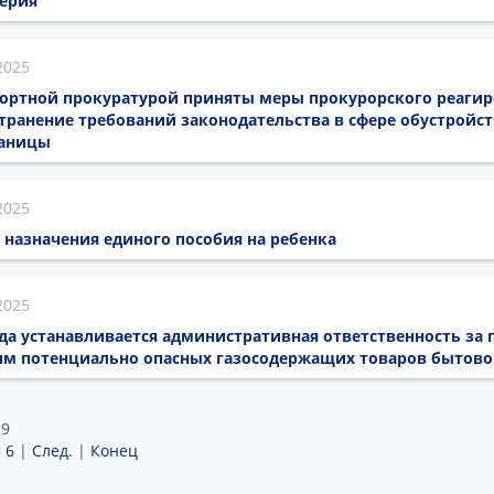
верия
2025
портной прокуратурой приняты меры прокурорского реагир
транение требований законодательства в сфере обустройст
раницы
2025
назначения единого пособия на ребенка
2025
года устанавливается административная ответственность за
м потенциально опасных газосодержащих товаров бытово
29
5
6
|
След.
|
Конец