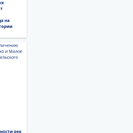
ых
от
да на
итории
ности рек