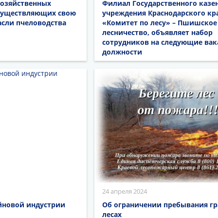
озяйственных
Филиал Государственного казе
существляющих свою
учреждения Краснодарского кр
асли пчеловодства
«Комитет по лесу» – Пшишское
лесничество, объявляет набор
сотрудников на следующие ва
должности
24 апреля 2024
ейновой индустрии
Об ограничении пребывания гр
лесах