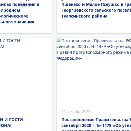
илах поведения в
Пшенахо и Малое Псеушхо в гр
риродном
Георгиевского сельского посел
ологическом)
Туапсинского района
льного значения
20 декабря 2023
И И ГОСТИ
Постановление Правительства 
ЙОНА!
сентября 2020 г. № 1479 «Об ут