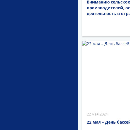
Вниманию сельскох
производителей, о
деятельность в отр
22 мая 2024
22 мая – День басс