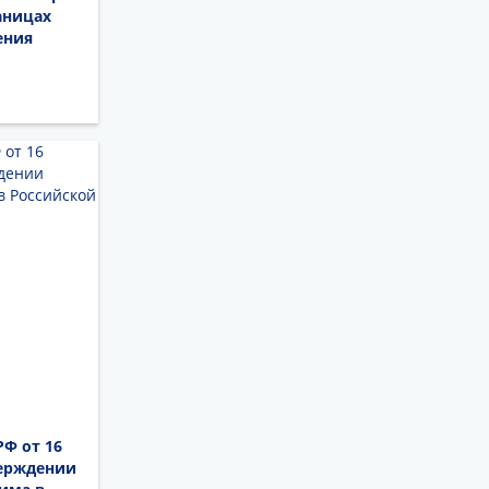
аницах
ения
РФ от 16
верждении