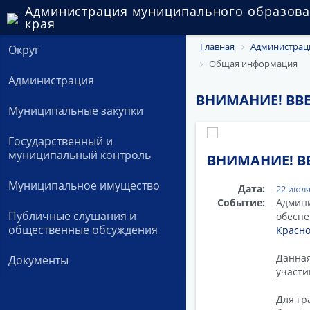
Администрация муниципального образова
края
Главная
Администрац
Округ
Общая информация
Администрация
ВНИМАНИЕ! ВВ
Муниципальные закупки
Государственный и
муниципальный контроль
ВНИМАНИЕ! В
Муниципальное имущество
Дата:
22 июля
Событие:
Админи
Публичные слушания и
обеспе
общественные обсуждения
Красно
Данная
Документы
участи
Для гр