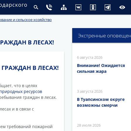
одарского
ание и сельское хозяйство
Экстренные оповеще
РАЖДАН В ЛЕСАХ!
6 августа 2026
Внимание! Ожидается
ГРАЖДАН В ЛЕСАХ!
сильная жара
щает, что в целях
 природных ресурсов
3 августа 2026
ебывания граждан в лесах.
В Туапсинском округе
возможны смерчи
есах и в связи с
28 июля 2026
нием требований пожарной