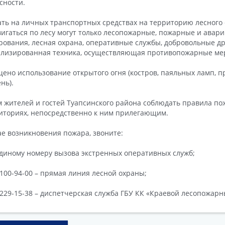
сности.
ть на личных транспортных средствах на территорию лесного
игаться по лесу могут только лесопожарные, пожарные и авар
ования, лесная охрана, оперативные службы, добровольные д
лизированная техника, осуществляющая противопожарные ме
ено использование открытого огня (костров, паяльных ламп, пр
нь).
 жителей и гостей Туапсинского района соблюдать правила по
иториях, непосредственно к ним прилегающим.
ае возникновения пожара, звоните:
единому номеру вызова экстренных оперативных служб;
) 100-94-00 – прямая линия лесной охраны;
) 229-15-38 – диспетчерская служба ГБУ КК «Краевой лесопожарн