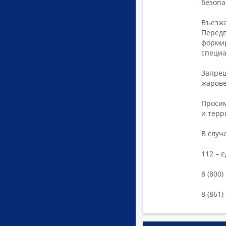
безопа
Въезжа
Передв
формир
специа
Запрещ
жарове
Просим
и терр
В случ
112 – 
8 (800
8 (861