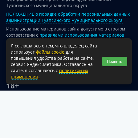
Туапсинского муниципального округа
ПОЛОЖЕНИЕ о порядке обработки персональных данных
администрации Туапсинского муниципального округа
Использование материалов сайта допустимо в строгом
соответствии с
правилами использования материалов
опубликованных на сайте
Я соглашаюсь с тем, что владелец сайта
При перепечатке и использовании информации ссылка
использует
файлы cookie
для
на источник обязательна.
повышения удобства работы на сайте,
Принять
сервис Яндекс.Метрика. Оставаясь на
Для сайтов и страниц сети Интернет обязательна
сайте, я соглашаюсь с
политикой их
активная гиперссылка на официальный интернет-портал
применения
..
администрации Туапсинского муниципального округа.
18+