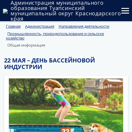
Администрация муниципального
образования Туапсинский
муниципальный округ Краснодарского
края
Главная
Администрация
Направления деятельности
Округ
Промышленность, природопользование и сельское
хозяйство
Администрация
Общая информация
Муниципальные закупки
22 МАЯ – ДЕНЬ БАССЕЙНОВОЙ
ИНДУСТРИИ
Государственный и муниципальный контроль
Муниципальное имущество
Публичные слушания и общественные обсуждения
Документы