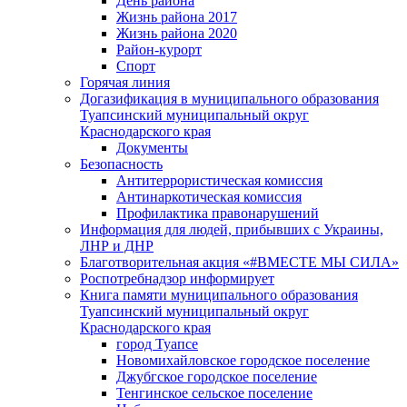
День района
Жизнь района 2017
Жизнь района 2020
Район-курорт
Спорт
Горячая линия
Догазификация в муниципального образования
Туапсинский муниципальный округ
Краснодарского края
Документы
Безопасность
Антитеррористическая комиссия
Антинаркотическая комиссия
Профилактика правонарушений
Информация для людей, прибывших с Украины,
ЛНР и ДНР
Благотворительная акция «#ВМЕСТЕ МЫ СИЛА»
Роспотребнадзор информирует
Книга памяти муниципального образования
Туапсинский муниципальный округ
Краснодарского края
город Туапсе
Новомихайловское городское поселение
Джубгское городское поселение
Тенгинское сельское поселение