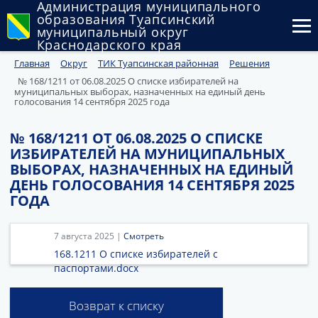
Администрация муниципального
образования Туапсинский
муниципальный округ
Краснодарского края
Главная
Округ
ТИК Туапсинская районная
Решения
Округ
№ 168/1211 от 06.08.2025 О списке избирателей на
муниципальных выборах, назначенных на единый день
Администрация
голосования 14 сентября 2025 года
Муниципальные закупки
№ 168/1211 ОТ 06.08.2025 О СПИСКЕ
ИЗБИРАТЕЛЕЙ НА МУНИЦИПАЛЬНЫХ
Государственный и муниципальный контроль
ВЫБОРАХ, НАЗНАЧЕННЫХ НА ЕДИНЫЙ
ДЕНЬ ГОЛОСОВАНИЯ 14 СЕНТЯБРЯ 2025
Муниципальное имущество
ГОДА
Публичные слушания и общественные обсуждения
7 августа 2025 |
Смотреть
Документы
168.1211 О списке избирателей с
паспортами.docx
Возврат к списку