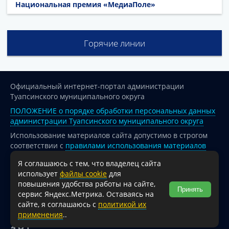
Национальная премия «МедиаПоле»
Горячие линии
Официальный интернет-портал администрации
Туапсинского муниципального округа
ПОЛОЖЕНИЕ о порядке обработки персональных данных
администрации Туапсинского муниципального округа
Использование материалов сайта допустимо в строгом
соответствии с
правилами использования материалов
опубликованных на сайте
Я соглашаюсь с тем, что владелец сайта
При перепечатке и использовании информации ссылка
использует
файлы cookie
для
на источник обязательна.
повышения удобства работы на сайте,
Принять
сервис Яндекс.Метрика. Оставаясь на
Для сайтов и страниц сети Интернет обязательна
сайте, я соглашаюсь с
политикой их
активная гиперссылка на официальный интернет-портал
применения
..
администрации Туапсинского муниципального округа.