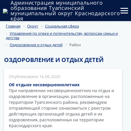
Администрация муниципального
образования Туапсинский
муниципальный округ Краснодарского
края
Главная
Округ
Социальная сфера
Округ
Управления по опеке и попечительству, вопросам семьи и
детства
Администрация
Оздоровление и отдых детей
Район
Муниципальные закупки
ОЗДОРОВЛЕНИЕ И ОТДЫХ ДЕТЕЙ
Государственный и муниципальный контроль
16.06.2020
Муниципальное имущество
Об отдыхе несовершеннолетних
При направлении несовершеннолетних на отдых и
Публичные слушания и общественные обсуждения
оздоровление в организации, расположенные на
территории Туапсинского района, рекомендуем
Документы
отправляющей стороне ознакомиться с реестром
действующих организаций отдыха детей и их
оздоровления, расположенных на территории
Краснодарского края.