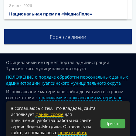
8 июня 2026
Национальная премия «МедиаПоле»
Горячие линии
Официальный интернет-портал администрации
Туапсинского муниципального округа
ПОЛОЖЕНИЕ о порядке обработки персональных данных
администрации Туапсинского муниципального округа
Использование материалов сайта допустимо в строгом
соответствии с
правилами использования материалов
опубликованных на сайте
Я соглашаюсь с тем, что владелец сайта
При перепечатке и использовании информации ссылка
использует
файлы cookie
для
на источник обязательна.
повышения удобства работы на сайте,
Принять
сервис Яндекс.Метрика. Оставаясь на
Для сайтов и страниц сети Интернет обязательна
сайте, я соглашаюсь с
политикой их
активная гиперссылка на официальный интернет-портал