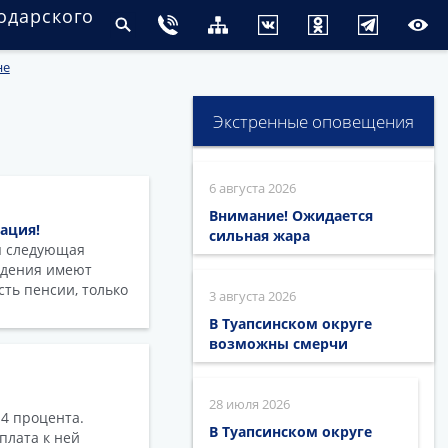
одарского
не
Экстренные оповещения
6 августа 2026
Внимание! Ожидается
ация!
сильная жара
я следующая
ждения имеют
ть пенсии, только
3 августа 2026
В Туапсинском округе
возможны смерчи
28 июля 2026
4 процента.
В Туапсинском округе
плата к ней