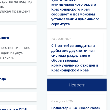
редства на покупку
муниципального округа
ов.
Краснодарского края
одписал Президент
сообщает о возможном
установлении публичного
сервитута
ьного
24 июля 2026
С 1 сентября вводится в
ного пенсионного
действие двухпоточная
 один из двух
система раздельного
 пенсии.
сбора твёрдых
коммунальных отходов в
Краснодарском крае
ода
Новости
6 августа 2026
Волонтёры БФ «Колокола»
з визита в ПФР