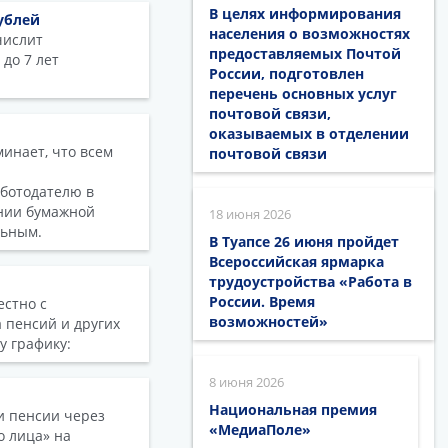
В целях информирования
ублей
населения о возможностях
числит
предоставляемых Почтой
до 7 лет
России, подготовлен
перечень основных услуг
почтовой связи,
оказываемых в отделении
инает, что всем
почтовой связи
аботодателю в
ении бумажной
18 июня 2026
льным.
В Туапсе 26 июня пройдет
Всероссийская ярмарка
трудоустройства «Работа в
России. Время
естно с
возможностей»
 пенсий и других
у графику:
8 июня 2026
Национальная премия
и пенсии через
«МедиаПоле»
о лица» на