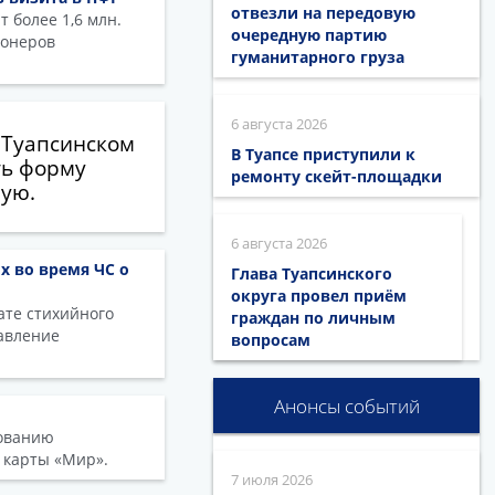
отвезли на передовую
 более 1,6 млн.
очередную партию
ионеров
гуманитарного груза
6 августа 2026
 Туапсинском
В Туапсе приступили к
ть форму
ремонту скейт-площадки
ную.
6 августа 2026
х во время ЧС о
Глава Туапсинского
округа провел приём
ате стихийного
граждан по личным
равление
вопросам
Анонсы событий
бованию
 карты «Мир».
7 июля 2026