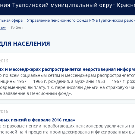
ния Туапсинский муниципальный округ Красн
льная сфера
Управление пенсионного фонда РФ в Туапсинском райо
ния
Район
ДЛЯ НАСЕЛЕНИЯ
2016
ях и мессенджерах распространяется недостоверная информ
ю по всем социальным сетям и мессенджерам распространяетс
нщины 1957 — 1966 г. рождения, а мужчины 1953 — 1967 г. ро
овременную выплату, т.к. перечисляли деньги на страховую час
ь заявление в Пенсионный фонд».
2016
вых пенсий в феврале 2016 года»
да страховые пенсии неработающих пенсионеров увеличены на 
 пенсией на 4 процента проиндексирована и фиксированная вы