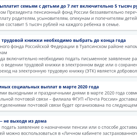
платит семьям с детьми до 7 лет включительно 5 тысяч р
азом Президента пенсионный фонд России беззаявительно пере
ату родителям, усыновителям, опекунам и попечителям детей 
я составит 5 тысяч рублей на каждого ребенка в семье.
 трудовой книжки необходимо выбрать до конца года
ого фонда Российской Федерации в Туапсинском районе напом
нам
года включительно необходимо подать письменное заявление р
о ведении трудовой книжки в электронном виде или о сохран
реход на электронную трудовую книжку (ЭТК) является доброво
иных социальных выплат в марте 2020 года
ими выходными и праздничными днями в марте 2020 года совм
ьной почтовой связи – филиала ФГУП «Почта России» доставка
тделениями почтовой связи будет организована по следующем
— не выходя из дома
 подать заявление о назначении пенсии или о способе доставк
ей можно воспользоваться в «Личном кабинете застрахованног