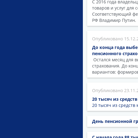
С 2016 года владель
товаров и услуг для
Соответствующий фед
РФ Владимир Путин.
15.12.
До конца года выбе
пенсионного страх
Остался месяц для в
страхования. До кон
вариантов: формиров
23.11.
20 тысяч из средст
20 тысяч из средств
День пенсионной г
С начала года 88 т