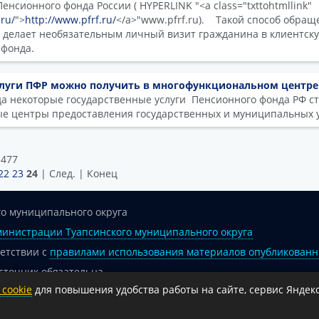
нсионного фонда России ( HYPERLINK "<a class="txttohtmllink"
.ru/
">
http://www.pfrf.ru/
</a>"www.pfrf.ru). Такой способ обращ
 делает необязательным личный визит гражданина в клиентск
 фонда.
слуги ПФР можно получить в многофункциональном центре
ода некоторые государственные услуги Пенсионного фонда РФ с
е центры предоставления государственных и муниципальных у
 477
22
23
24
| След. | Конец
о муниципального округа
инистрации Туапсинского муниципального округа
ветствии с
правилами использования материалов опубликованн
сточник обязательна.
cookie
для повышения удобства работы на сайте, сервис Яндекс
 гиперссылка на официальный интернет-портал администрации 