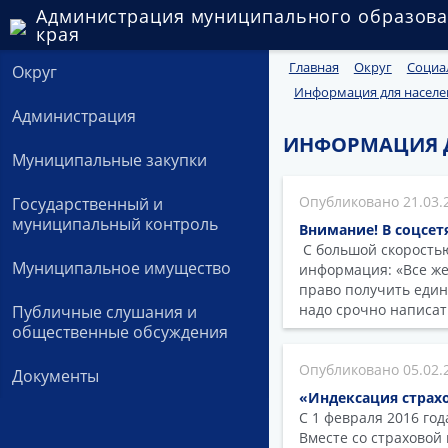
Администрация муниципального образова
края
Главная
Округ
Социа
Округ
Информация для населе
Администрация
ИНФОРМАЦИЯ 
Муниципальные закупки
21.03.
Государственный и
муниципальный контроль
Внимание! В соцсет
С большой скорость
Муниципальное имущество
информация: «Все же
право получить един
надо срочно написат
Публичные слушания и
общественные обсуждения
05.02.
Документы
«Индексация страхо
С 1 февраля 2016 го
Вместе со страховой