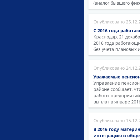
(аналог бывшего фик
25.12.
С 2016 года работа
Краснодар, 21 декабр
2016 года работающи
без учета плановых 
24.12.
Уважаемые пенсион
Управление пенсионн
районе сообщает, чт
работы предприятий 
выплат в январе 201
15.12.
В 2016 году матери
интеграцию в обще