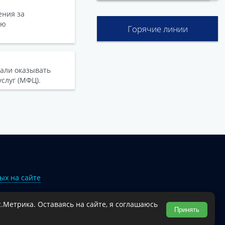
ения за
ую
Горячие линии
тали оказывать
слуг (МФЦ).
ых на сайте
.Метрика. Оставаясь на сайте, я соглашаюсь
Туапсинского муниципального округа.
Принять