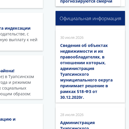
прогнозируются смерчи
Официальная информация
та индексации
одательстве, с
30 июля 2026
ную выплату к ней
Сведения об объектах
недвижимости и их
правообладателях, в
отношении которых,
администрация
айона!
Туапсинского
е) в Туапсинском
муниципального округа
года и режимом
принимает решение в
х социальных
рамках 518-ФЗ от
дующим образом:
30.12.2020г.
28 июля 2026
тацию и
Администрация
Туапсинского