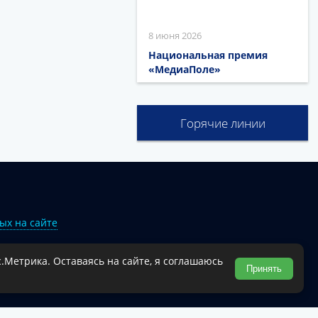
8 июня 2026
Национальная премия
«МедиаПоле»
Горячие линии
ых на сайте
.Метрика. Оставаясь на сайте, я соглашаюсь
Туапсинского муниципального округа.
Принять