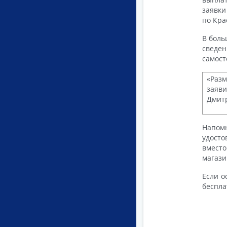
заявки
по Кра
В боль
сведе
самост
«Раз
заяви
Дмитр
Напом
удост
вмест
магази
Если о
беспла