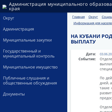
Администрация муниципального образова
края
Главная
Округ
Социа
Округ
Информация для населе
Администрация
НА КУБАНИ РО
Муниципальные закупки
ВЫПЛАТУ
Государственный и
Дата:
03.06.2
муниципальный контроль
Событие:
Отделе
выплат
Муниципальное имущество
специа
Публичные слушания и
По дей
общественные обсуждения
дней, 
такие 
развит
Документы
предос
Отделе
выплат