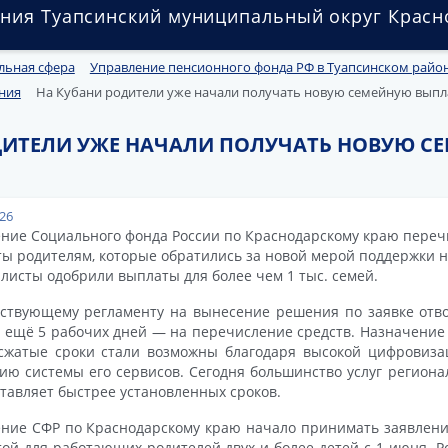
ния Туапсинский муниципальный округ Красн
льная сфера
Управление пенсионного фонда РФ в Туапсинском райо
ния
На Кубани родители уже начали получать новую семейную выпл
ДИТЕЛИ УЖЕ НАЧАЛИ ПОЛУЧАТЬ НОВУЮ С
026
ние Социального фонда России по Краснодарскому краю пере
ы родителям, которые обратились за новой мерой поддержки н
листы одобрили выплаты для более чем 1 тыс. семей.
ствующему регламенту на вынесение решения по заявке отво
а ещё 5 рабочих дней — на перечисление средств. Назначение
сжатые сроки стали возможны благодаря высокой цифровиз
ию системы его сервисов. Сегодня большинство услуг регион
тавляет быстрее установленных сроков.
ние СФР по Краснодарскому краю начало принимать заявлени
ой для работающих родителей двух и более детей с 1 июня. Р