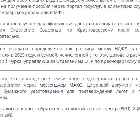
 на получение пособия через портал госуслуг, в клиентских с
снодарскому краю или в МФЦ.
шинстве случаев для оформления достаточно подать только з
ния Отделение Соцфонда по Краснодарскому краю со
оятельно.
мер выплаты определяется как разница между НДФЛ, уп
теля в 2025 году, и суммой, исчисленной с того же дохода в ра
ий Фурса, управляющий Отделением СФР по Краснодарскому 
ним, что многодетные семьи могут подтверждать право на 
оверением через
мессенджер МАКС
. Цифровой документ мо
о бумажного удостоверения для подтверждения льгот и 
нах.
стались вопросы, обратитесь в единый контакт-центр (ЕКЦ): 8 (8
тный).