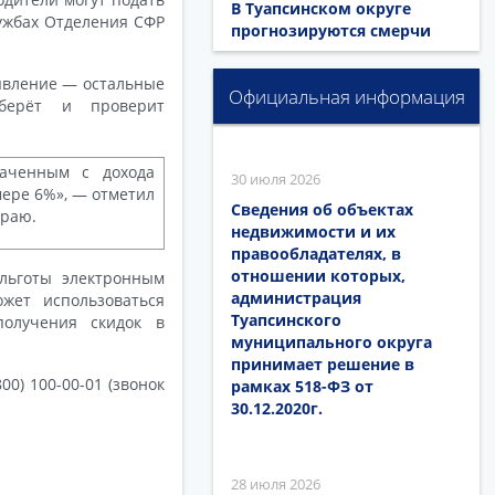
В Туапсинском округе
лужбах Отделения СФР
прогнозируются смерчи
аявление — остальные
Официальная информация
берёт и проверит
лаченным с дохода
30 июля 2026
змере 6%», — отметил
Сведения об объектах
краю.
недвижимости и их
правообладателях, в
отношении которых,
льготы электронным
администрация
жет использоваться
Туапсинского
получения скидок в
муниципального округа
принимает решение в
00) 100-00-01 (звонок
рамках 518-ФЗ от
30.12.2020г.
28 июля 2026