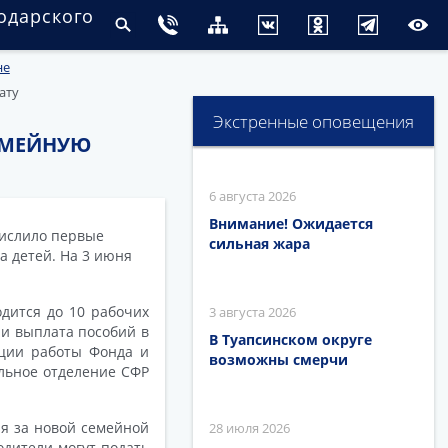
одарского
не
ату
Экстренные оповещения
ЕМЕЙНУЮ
6 августа 2026
Внимание! Ожидается
числило первые
сильная жара
а детей. На 3 июня
дится до 10 рабочих
3 августа 2026
 и выплата пособий в
В Туапсинском округе
ации работы Фонда и
возможны смерчи
альное отделение СФР
я за новой семейной
28 июля 2026
одители могут подать