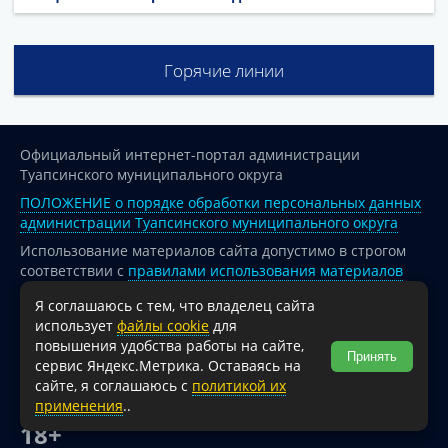
Горячие линии
Официальный интернет-портал администрации
Туапсинского муниципального округа
ПОЛОЖЕНИЕ о порядке обработки персональных данных
администрации Туапсинского муниципального округа
Использование материалов сайта допустимо в строгом
соответствии с
правилами использования материалов
опубликованных на сайте
Я соглашаюсь с тем, что владелец сайта
При перепечатке и использовании информации ссылка
использует
файлы cookie
для
на источник обязательна.
повышения удобства работы на сайте,
Принять
сервис Яндекс.Метрика. Оставаясь на
Для сайтов и страниц сети Интернет обязательна
сайте, я соглашаюсь с
политикой их
активная гиперссылка на официальный интернет-портал
применения
..
администрации Туапсинского муниципального округа.
18+