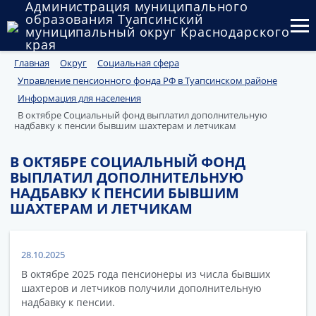
Администрация муниципального
образования Туапсинский
муниципальный округ Краснодарского
края
Главная
Округ
Социальная сфера
Округ
Управление пенсионного фонда РФ в Туапсинском районе
Администрация
Информация для населения
В октябре Социальный фонд выплатил дополнительную
надбавку к пенсии бывшим шахтерам и летчикам
Муниципальные закупки
Государственный и муниципальный контроль
В ОКТЯБРЕ СОЦИАЛЬНЫЙ ФОНД
ВЫПЛАТИЛ ДОПОЛНИТЕЛЬНУЮ
Муниципальное имущество
НАДБАВКУ К ПЕНСИИ БЫВШИМ
ШАХТЕРАМ И ЛЕТЧИКАМ
Публичные слушания и общественные обсуждения
Документы
28.10.2025
В октябре 2025 года пенсионеры из числа бывших
шахтеров и летчиков получили дополнительную
надбавку к пенсии.