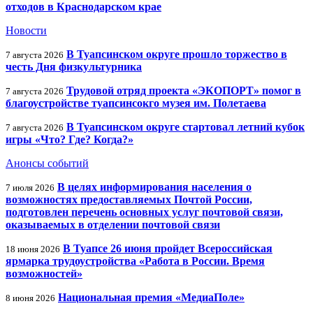
отходов в Краснодарском крае
Новости
В Туапсинском округе прошло торжество в
7 августа 2026
честь Дня физкультурника
Трудовой отряд проекта «ЭКОПОРТ» помог в
7 августа 2026
благоустройстве туапсинсокго музея им. Полетаева
В Туапсинском округе стартовал летний кубок
7 августа 2026
игры «Что? Где? Когда?»
Анонсы событий
В целях информирования населения о
7 июля 2026
возможностях предоставляемых Почтой России,
подготовлен перечень основных услуг почтовой связи,
оказываемых в отделении почтовой связи
В Туапсе 26 июня пройдет Всероссийская
18 июня 2026
ярмарка трудоустройства «Работа в России. Время
возможностей»
Национальная премия «МедиаПоле»
8 июня 2026