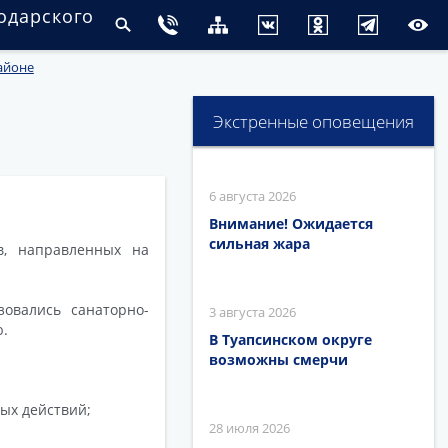
одарского
айоне
Экстренные оповещения
6 августа 2026
Внимание! Ожидается
сильная жара
в, направленных на
овались санаторно-
3 августа 2026
.
В Туапсинском округе
возможны смерчи
вых действий;
28 июля 2026