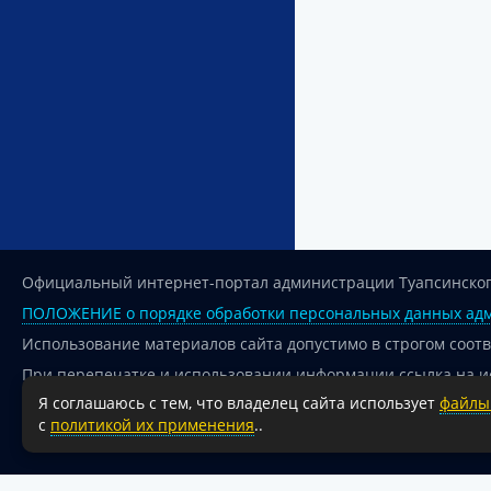
Официальный интернет-портал администрации Туапсинског
ПОЛОЖЕНИЕ о порядке обработки персональных данных адм
Использование материалов сайта допустимо в строгом соот
При перепечатке и использовании информации ссылка на и
Я соглашаюсь с тем, что владелец сайта использует
файлы 
Для сайтов и страниц сети Интернет обязательна активная
с
политикой их применения
..
18+