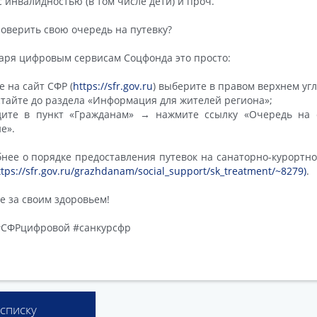
 инвалидностью (в том числе дети) и проч.
оверить свою очередь на путевку?
аря цифровым сервисам Соцфонда это просто:
е на сайт СФР (
https://sfr.gov.ru
) выберите в правом верхнем угл
тайте до раздела «Информация для жителей региона»;
дите в пункт «Гражданам» → нажмите ссылку «Очередь на с
ие».
нее о порядке предоставления путевок на санаторно-курортно
ttps://sfr.gov.ru/grazhdanam/social_support/sk_treatment/~8279)
.
е за своим здоровьем!
#СФРцифровой #санкурсфр
 списку