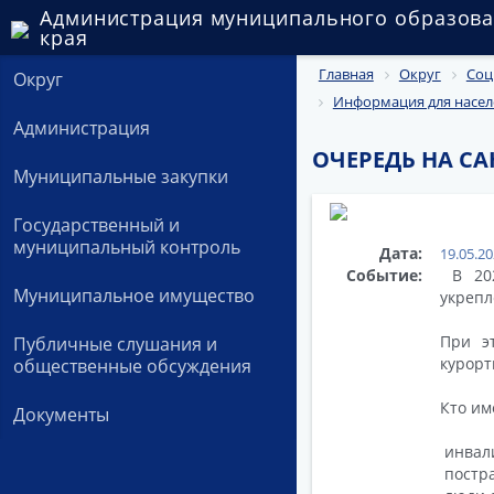
Администрация муниципального образова
края
Главная
Округ
Соц
Округ
Информация для насел
Администрация
ОЧЕРЕДЬ НА С
Муниципальные закупки
Государственный и
муниципальный контроль
Дата:
19.05.2
Событие:
В 202
Муниципальное имущество
укрепл
При э
Публичные слушания и
курорт
общественные обсуждения
Кто им
Документы
инвали
постр