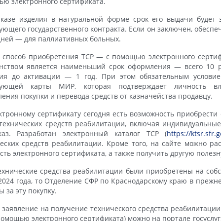
ю электронного сертификата.
казе изделия в натуральной форме срок его выдачи будет 
ующего государственного контракта. Если он заключен, обеспе
дней — для паллиативных больных.
 способ приобретения ТСР — с помощью электронного сертиф
нством является наименьший срок оформления — всего 10 р
вия до активации — 1 год. При этом обязательным условие
вующей карты МИР, которая подтверждает личность в
ения покупки и перевода средств от казначейства продавцу.
ктронному сертификату сегодня есть возможность приобрести
технических средств реабилитации, включая индивидуальные
каз. Разработан электронный каталог ТСР (
https://ktsr.sfr.
еских средств реабилитации. Кроме того, на сайте можно ра
сть электронного сертификата, а также получить другую поле
ехнические средства реабилитации были приобретены на собс
2024 года, то Отделение СФР по Краснодарскому краю в прежн
ы за эту покупку.
 заявление на получение технического средства реабилитации
помощью электронного сертификата) можно на портале госуслуг,