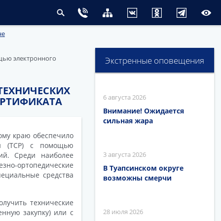
не
ощью электронного
Экстренные оповещения
 ТЕХНИЧЕСКИХ
6 августа 2026
ЕРТИФИКАТА
Внимание! Ожидается
сильная жара
ому краю обеспечило
и (ТСР) с помощью
3 августа 2026
ий. Среди наиболее
езно-ортопедические
В Туапсинском округе
специальные средства
возможны смерчи
олучить технические
28 июля 2026
енную закупку) или с