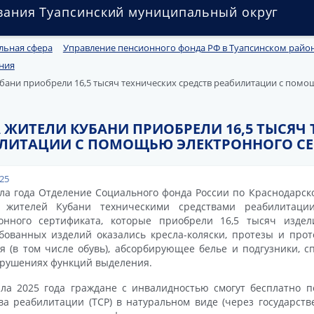
вания Туапсинский муниципальный округ
льная сфера
Управление пенсионного фонда РФ в Туапсинском райо
ния
убани приобрели 16,5 тысяч технических средств реабилитации с пом
 ЖИТЕЛИ КУБАНИ ПРИОБРЕЛИ 16,5 ТЫСЯЧ
ИЛИТАЦИИ С ПОМОЩЬЮ ЭЛЕКТРОННОГО С
025
ла года Отделение Социального фонда России по Краснодарск
 жителей Кубани техническими средствами реабилитаци
ронного сертификата, которые приобрели 16,5 тысяч издел
бованных изделий оказались кресла-коляски, протезы и прот
я (в том числе обувь), абсорбирующее белье и подгузники, 
рушениях функций выделения.
ла 2025 года граждане с инвалидностью смогут бесплатно п
ва реабилитации (ТСР) в натуральном виде (через государств