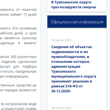
В Туапсинском округе
прогнозируются смерчи
зависеть от наличия
чение займет 15 дней
Официальная информация
иката. Его основным
абочих дней, а срок
м является наличие
30 июля 2026
ладельца в момент
Сведения об объектах
недвижимости и их
правообладателях, в
 около 300 различных
отношении которых,
 изделия, сделанные
администрация
gov.ru/
) для подбора
Туапсинского
ссчитать предельную
муниципального округа
зную информацию.
принимает решение в
твенные средства до
рамках 518-ФЗ от
ем порядке возместит
30.12.2020г.
 (в натуральном виде
28 июля 2026
 в клиентской службе