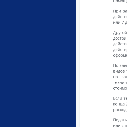
помощь
При за
действ
или 7 
Другой
достои
дейст
дейст
оформл
По эле
видов 
на за
технич
стоимо
Если т
конца 
расход
Подать
или с 