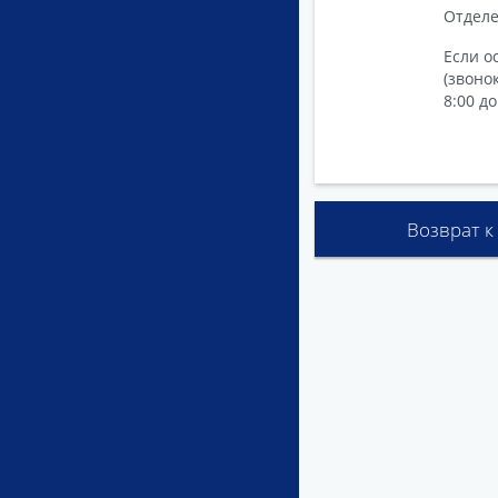
Отделе
Если о
(звоно
8:00 до
Возврат к