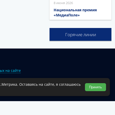
8 июня 2026
Национальная премия
«МедиаПоле»
Горячие линии
ых на сайте
.Метрика. Оставаясь на сайте, я соглашаюсь
Туапсинского муниципального округа.
Принять