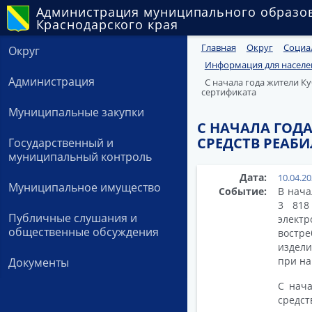
Администрация муниципального образо
Краснодарского края
Главная
Округ
Социа
Округ
Информация для населе
Администрация
С начала года жители К
сертификата
Муниципальные закупки
С НАЧАЛА ГОДА
СРЕДСТВ РЕАБ
Государственный и
муниципальный контроль
Дата:
10.04.2
Муниципальное имущество
Событие:
В нача
3 818
Публичные слушания и
элект
общественные обсуждения
востре
издели
при на
Документы
С нача
средст