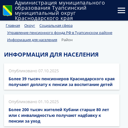
Администрация муниципального
образования Туапсинский
муниципальный округ
Краснодарского края
Главная
Округ
Социальная сфера
Округ
Управление пенсионного фонда РФ в Туапсинском районе
Администрация
Информация для населения
Район
Муниципальные закупки
ИНФОРМАЦИЯ ДЛЯ НАСЕЛЕНИЯ
Государственный и муниципальный контроль
07.10.2025
Муниципальное имущество
Более 39 тысяч пенсионеров Краснодарского края
получают доплату к пенсии за воспитание детей
Публичные слушания и общественные обсуждения
01.10.2025
Документы
Более 200 тысяч жителей Кубани старше 80 лет
или с инвалидностью получают надбавку к
пенсии за уход