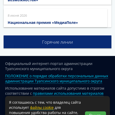
8 июня 2026
Национальная премия «МедиаПоле»
Горячие линии
Официальный интернет-портал администрации
Туапсинского муниципального округа
ПОЛОЖЕНИЕ о порядке обработки персональных данных
администрации Туапсинского муниципального округа
Использование материалов сайта допустимо в строгом
соответствии с
правилами использования материалов
опубликованных на сайте
Я соглашаюсь с тем, что владелец сайта
При перепечатке и использовании информации ссылка
использует
файлы cookie
для
на источник обязательна.
повышения удобства работы на сайте,