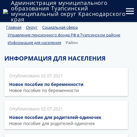
Администрация муниципального
образования Туапсинский
муниципальный округ Краснодарского
края
Главная
Округ
Социальная сфера
Округ
Управление пенсионного фонда РФ в Туапсинском районе
Администрация
Информация для населения
Район
Муниципальные закупки
ИНФОРМАЦИЯ ДЛЯ НАСЕЛЕНИЯ
Государственный и муниципальный контроль
02.07.2021
Муниципальное имущество
Новое пособие по беременности
Новое пособие по беременности
Публичные слушания и общественные обсуждения
02.07.2021
Документы
Новое пособие для родителей-одиночек
Новое пособие для родителей-одиночек