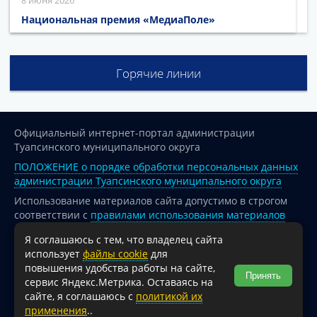
8 июня 2026
Национальная премия «МедиаПоле»
Горячие линии
Официальный интернет-портал администрации
Туапсинского муниципального округа
ПОЛОЖЕНИЕ о порядке обработки персональных данных
администрации Туапсинского муниципального округа
Использование материалов сайта допустимо в строгом
соответствии с
правилами использования материалов
опубликованных на сайте
Я соглашаюсь с тем, что владелец сайта
При перепечатке и использовании информации ссылка
использует
файлы cookie
для
на источник обязательна.
повышения удобства работы на сайте,
Принять
сервис Яндекс.Метрика. Оставаясь на
Для сайтов и страниц сети Интернет обязательна
сайте, я соглашаюсь с
политикой их
активная гиперссылка на официальный интернет-портал
применения
..
администрации Туапсинского муниципального округа.