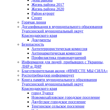
День района
Жизнь района 2017
Жизнь района 2020
Район-курорт
Спорт
Горячая линия
Догазификация в муниципального образования
Туапсинский муниципальный округ
Краснодарского края
Документы
Безопасность
Антитеррористическая комиссия
Антинаркотическая комиссия
Профилактика правонарушений
Информация для людей, прибывших с Украины,
ЛНР и ДНР
Благотворительная акция «#ВМЕСТЕ МЫ СИЛА»
Роспотребнадзор информирует
Книга памяти муниципального образования
Туапсинский муниципальный округ
Краснодарского края
город Туапсе
Новомихайловское городское поселение
Джубгское городское поселение
Тенгинское сельское поселение