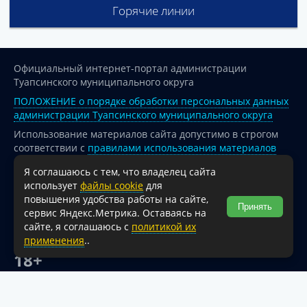
Горячие линии
Официальный интернет-портал администрации
Туапсинского муниципального округа
ПОЛОЖЕНИЕ о порядке обработки персональных данных
администрации Туапсинского муниципального округа
Использование материалов сайта допустимо в строгом
соответствии с
правилами использования материалов
опубликованных на сайте
Я соглашаюсь с тем, что владелец сайта
При перепечатке и использовании информации ссылка
использует
файлы cookie
для
на источник обязательна.
повышения удобства работы на сайте,
Принять
сервис Яндекс.Метрика. Оставаясь на
Для сайтов и страниц сети Интернет обязательна
сайте, я соглашаюсь с
политикой их
активная гиперссылка на официальный интернет-портал
применения
..
администрации Туапсинского муниципального округа.
18+