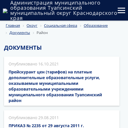
Администрация муниципального
образования Туапсинский
муниципальный округ Краснодарского
края
Главная
Округ
Социальная сфера
Образование
Округ
Документы
Район
Администрация
ДОКУМЕНТЫ
Муниципальные закупки
16.10.2021
Государственный и муниципальный контроль
Прейскурант цен (тарифов) на платные
Муниципальное имущество
дополнительные образовательные услуги,
оказываемые муниципальными
образовательными учреждениями
Публичные слушания и общественные обсуждения
муниципального образования Туапсинский
район
Документы
29.08.2011
ПРИКАЗ № 2235 от 29 августа 2011 г.