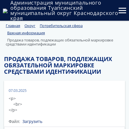
Администрация муниципального
образования Туапсинский
муниципальный округ Краснодарского
края
Главная
Округ
Потребительская сфера
Округ
Важная информация
Администрация
Продажа товаров, подлежащих обязательной маркировке
средствами идентификации
Муниципальные закупки
ПРОДАЖА ТОВАРОВ, ПОДЛЕЖАЩИХ
ОБЯЗАТЕЛЬНОЙ МАРКИРОВКЕ
Государственный и муниципальный контроль
СРЕДСТВАМИ ИДЕНТИФИКАЦИИ
Муниципальное имущество
Публичные слушания и общественные обсуждения
07.03.2025
<p>
Документы
<br>
</p>
Файл:
Загрузить