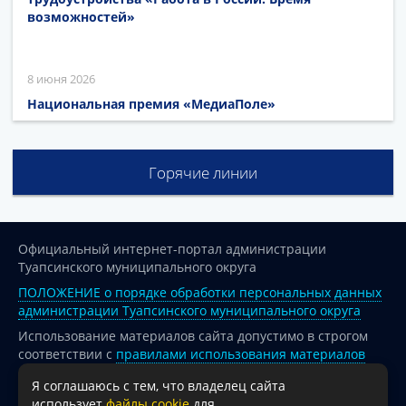
возможностей»
8 июня 2026
Национальная премия «МедиаПоле»
Горячие линии
Официальный интернет-портал администрации
Туапсинского муниципального округа
ПОЛОЖЕНИЕ о порядке обработки персональных данных
администрации Туапсинского муниципального округа
Использование материалов сайта допустимо в строгом
соответствии с
правилами использования материалов
опубликованных на сайте
Я соглашаюсь с тем, что владелец сайта
При перепечатке и использовании информации ссылка
использует
файлы cookie
для