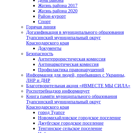
День района
Жизнь района 2017
Жизнь района 2020
Район-курорт
Спорт
Горячая линия
Догазификация в муниципального образования
Туапсинский муниципальный округ
Краснодарского края
Документы
Безопасность
Антитеррористическая комиссия
Антинаркотическая комиссия
Профилактика правонарушений
Информация для людей, прибывших с Украины,
ЛНР и ДНР
Благотворительная акция «#ВМЕСТЕ МЫ СИЛА»
Роспотребнадзор информирует
Книга памяти муниципального образования
Туапсинский муниципальный округ
Краснодарского края
город Туапсе
Новомихайловское городское поселение
Джубгское городское поселение
Тенгинское сельское поселение