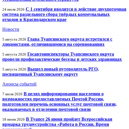
С 1 сентября вводится в действие двухпоточная
24 июля 2026
система раздельного сбора твёрдых коммунальных
отходов в Краснодарском крае
Новости
Глава Туапсинского округа встретился с
5 августа 2026
дзюдоистами, отличившимися на соревнованиях
Госавтоинспекторы Туапсинского округа
5 августа 2026
провели профилактические беседы в детских здравницах
Вышел новый путеводитель РГО,
5 августа 2026
посвященный Туапсинскому округу
Анонсы событий
В целях информирования населения о
7 июля 2026
возможностях предоставляемых Почтой России,
подготовлен перечень основных услуг почтовой связи,
оказываемых в отделении почтовой связи
В Туапсе 26 июня пройдет Всероссийская
18 июня 2026
ярмарка трудоустройства «Работа в России. Время