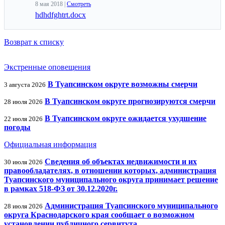
8 мая 2018 |
Смотреть
hdhdfghtrt.docx
Возврат к списку
Экстренные оповещения
В Туапсинском округе возможны смерчи
3 августа 2026
В Туапсинском округе прогнозируются смерчи
28 июля 2026
В Туапсинском округе ожидается ухудшение
22 июля 2026
погоды
Официальная информация
Сведения об объектах недвижимости и их
30 июля 2026
правообладателях, в отношении которых, администрация
Туапсинского муниципального округа принимает решение
в рамках 518-ФЗ от 30.12.2020г.
Администрация Туапсинского муниципального
28 июля 2026
округа Краснодарского края сообщает о возможном
установлении публичного сервитута