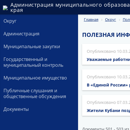
Администрация муниципального образова
края
Главная
Округ
Пол
Округ
Администрация
ПОЛЕЗНАЯ ИН
Муниципальные закупки
10.03.
Государственный и
Уважаемые работни
муниципальный контроль
10.03.
Муниципальное имущество
В «Единой России» 
Публичные слушания и
общественные обсуждения
07.03.
Документы
Жители Кубани поз
Документы 501 - 503 из