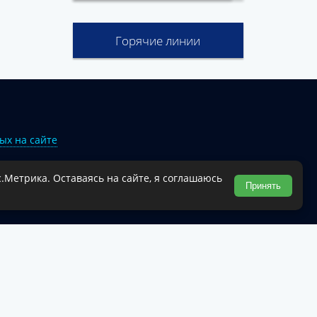
Горячие линии
ых на сайте
.Метрика. Оставаясь на сайте, я соглашаюсь
Туапсинского муниципального округа.
Принять