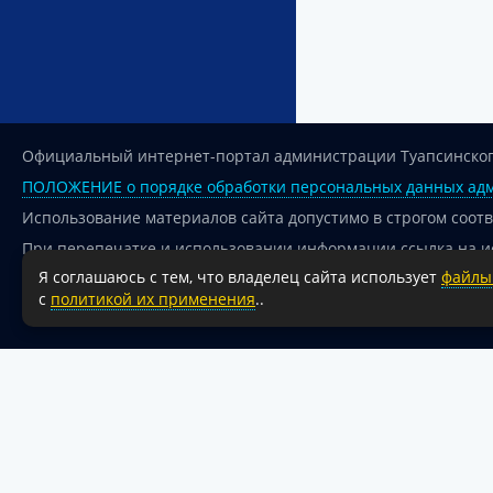
Официальный интернет-портал администрации Туапсинског
ПОЛОЖЕНИЕ о порядке обработки персональных данных адм
Использование материалов сайта допустимо в строгом соот
При перепечатке и использовании информации ссылка на и
Я соглашаюсь с тем, что владелец сайта использует
файлы 
Для сайтов и страниц сети Интернет обязательна активная
с
политикой их применения
..
18+