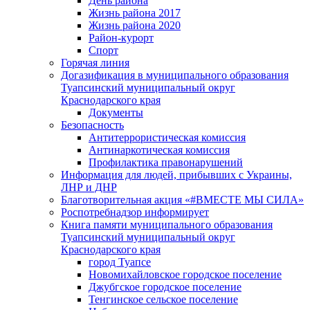
День района
Жизнь района 2017
Жизнь района 2020
Район-курорт
Спорт
Горячая линия
Догазификация в муниципального образования
Туапсинский муниципальный округ
Краснодарского края
Документы
Безопасность
Антитеррористическая комиссия
Антинаркотическая комиссия
Профилактика правонарушений
Информация для людей, прибывших с Украины,
ЛНР и ДНР
Благотворительная акция «#ВМЕСТЕ МЫ СИЛА»
Роспотребнадзор информирует
Книга памяти муниципального образования
Туапсинский муниципальный округ
Краснодарского края
город Туапсе
Новомихайловское городское поселение
Джубгское городское поселение
Тенгинское сельское поселение