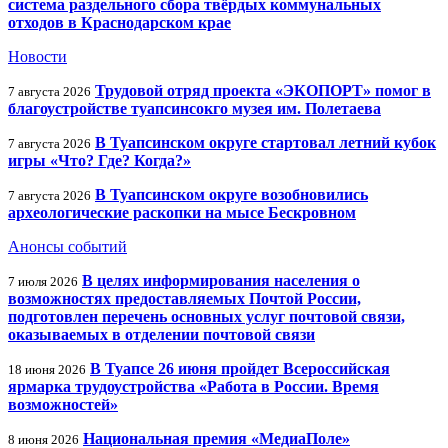
система раздельного сбора твёрдых коммунальных
отходов в Краснодарском крае
Новости
Трудовой отряд проекта «ЭКОПОРТ» помог в
7 августа 2026
благоустройстве туапсинсокго музея им. Полетаева
В Туапсинском округе стартовал летний кубок
7 августа 2026
игры «Что? Где? Когда?»
В Туапсинском округе возобновились
7 августа 2026
археологические раскопки на мысе Бескровном
Анонсы событий
В целях информирования населения о
7 июля 2026
возможностях предоставляемых Почтой России,
подготовлен перечень основных услуг почтовой связи,
оказываемых в отделении почтовой связи
В Туапсе 26 июня пройдет Всероссийская
18 июня 2026
ярмарка трудоустройства «Работа в России. Время
возможностей»
Национальная премия «МедиаПоле»
8 июня 2026