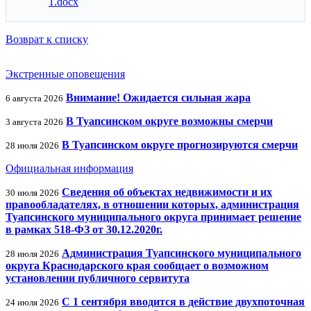
1.docx
Возврат к списку
Экстренные оповещения
Внимание! Ожидается сильная жара
6 августа 2026
В Туапсинском округе возможны смерчи
3 августа 2026
В Туапсинском округе прогнозируются смерчи
28 июля 2026
Официальная информация
Сведения об объектах недвижимости и их
30 июля 2026
правообладателях, в отношении которых, администрация
Туапсинского муниципального округа принимает решение
в рамках 518-ФЗ от 30.12.2020г.
Администрация Туапсинского муниципального
28 июля 2026
округа Краснодарского края сообщает о возможном
установлении публичного сервитута
С 1 сентября вводится в действие двухпоточная
24 июля 2026