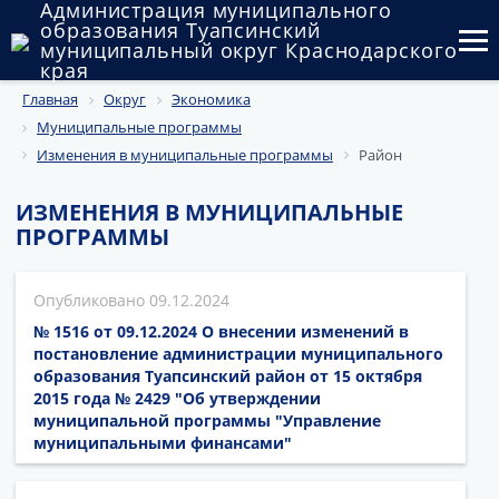
Администрация муниципального
образования Туапсинский
муниципальный округ Краснодарского
края
Главная
Округ
Экономика
Округ
Муниципальные программы
Администрация
Изменения в муниципальные программы
Район
Муниципальные закупки
ИЗМЕНЕНИЯ В МУНИЦИПАЛЬНЫЕ
ПРОГРАММЫ
Государственный и муниципальный контроль
Муниципальное имущество
09.12.2024
№ 1516 от 09.12.2024 О внесении изменений в
Публичные слушания и общественные обсуждения
постановление администрации муниципального
образования Туапсинский район от 15 октября
Документы
2015 года № 2429 "Об утверждении
муниципальной программы "Управление
муниципальными финансами"