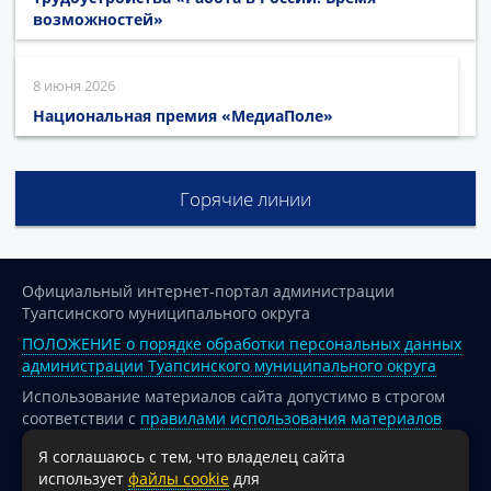
возможностей»
8 июня 2026
Национальная премия «МедиаПоле»
Горячие линии
Официальный интернет-портал администрации
Туапсинского муниципального округа
ПОЛОЖЕНИЕ о порядке обработки персональных данных
администрации Туапсинского муниципального округа
Использование материалов сайта допустимо в строгом
соответствии с
правилами использования материалов
опубликованных на сайте
Я соглашаюсь с тем, что владелец сайта
При перепечатке и использовании информации ссылка
использует
файлы cookie
для