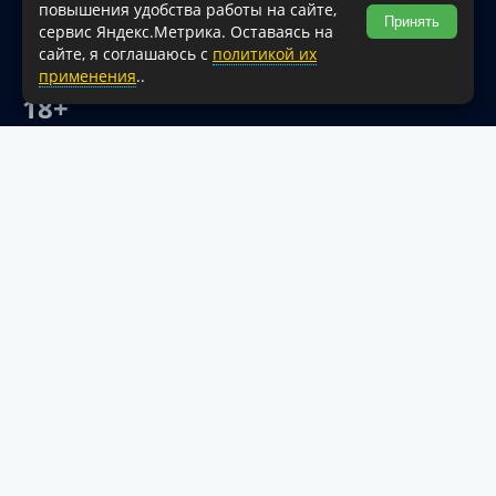
на источник обязательна.
повышения удобства работы на сайте,
Принять
сервис Яндекс.Метрика. Оставаясь на
Для сайтов и страниц сети Интернет обязательна
сайте, я соглашаюсь с
политикой их
активная гиперссылка на официальный интернет-портал
применения
..
администрации Туапсинского муниципального округа.
18+