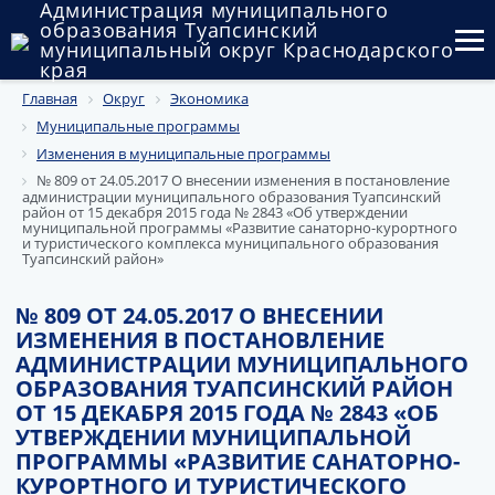
Администрация муниципального
образования Туапсинский
муниципальный округ Краснодарского
края
Главная
Округ
Экономика
Округ
Муниципальные программы
Администрация
Изменения в муниципальные программы
№ 809 от 24.05.2017 О внесении изменения в постановление
администрации муниципального образования Туапсинский
Муниципальные закупки
район от 15 декабря 2015 года № 2843 «Об утверждении
муниципальной программы «Развитие санаторно-курортного
и туристического комплекса муниципального образования
Государственный и муниципальный контроль
Туапсинский район»
Муниципальное имущество
№ 809 ОТ 24.05.2017 О ВНЕСЕНИИ
ИЗМЕНЕНИЯ В ПОСТАНОВЛЕНИЕ
Публичные слушания и общественные обсуждения
АДМИНИСТРАЦИИ МУНИЦИПАЛЬНОГО
ОБРАЗОВАНИЯ ТУАПСИНСКИЙ РАЙОН
Документы
ОТ 15 ДЕКАБРЯ 2015 ГОДА № 2843 «ОБ
УТВЕРЖДЕНИИ МУНИЦИПАЛЬНОЙ
ПРОГРАММЫ «РАЗВИТИЕ САНАТОРНО-
КУРОРТНОГО И ТУРИСТИЧЕСКОГО