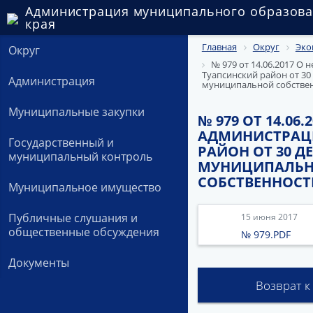
Администрация муниципального образова
края
Главная
Округ
Эко
Округ
№ 979 от 14.06.2017 О
Туапсинский район от 3
Администрация
муниципальной собстве
Муниципальные закупки
№ 979 ОТ 14.0
АДМИНИСТРАЦ
Государственный и
РАЙОН ОТ 30 Д
муниципальный контроль
МУНИЦИПАЛЬН
СОБСТВЕННОС
Муниципальное имущество
Публичные слушания и
15 июня 2017
общественные обсуждения
№ 979.PDF
Документы
Возврат к