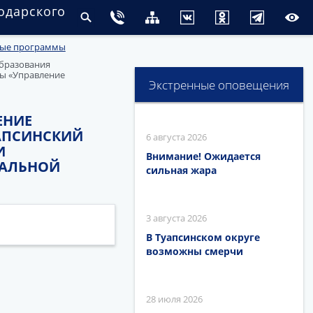
одарского
ные программы
образования
мы «Управление
Экстренные оповещения
ЕНИЕ
АПСИНСКИЙ
6 августа 2026
И
Внимание! Ожидается
ПАЛЬНОЙ
сильная жара
3 августа 2026
В Туапсинском округе
возможны смерчи
28 июля 2026