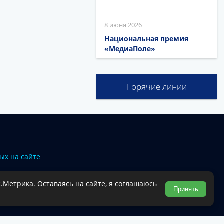
8 июня 2026
Национальная премия
«МедиаПоле»
Горячие линии
ых на сайте
.Метрика. Оставаясь на сайте, я соглашаюсь
Туапсинского муниципального округа.
Принять