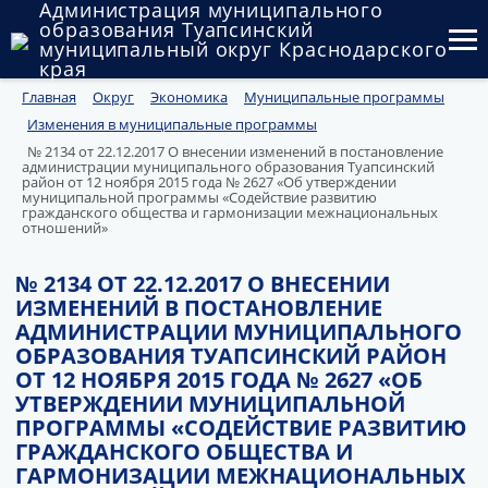
Администрация муниципального
образования Туапсинский
муниципальный округ Краснодарского
края
Главная
Округ
Экономика
Муниципальные программы
Округ
Изменения в муниципальные программы
Администрация
№ 2134 от 22.12.2017 О внесении изменений в постановление
администрации муниципального образования Туапсинский
район от 12 ноября 2015 года № 2627 «Об утверждении
Муниципальные закупки
муниципальной программы «Содействие развитию
гражданского общества и гармонизации межнациональных
отношений»
Государственный и муниципальный контроль
№ 2134 ОТ 22.12.2017 О ВНЕСЕНИИ
Муниципальное имущество
ИЗМЕНЕНИЙ В ПОСТАНОВЛЕНИЕ
АДМИНИСТРАЦИИ МУНИЦИПАЛЬНОГО
Публичные слушания и общественные обсуждения
ОБРАЗОВАНИЯ ТУАПСИНСКИЙ РАЙОН
ОТ 12 НОЯБРЯ 2015 ГОДА № 2627 «ОБ
Документы
УТВЕРЖДЕНИИ МУНИЦИПАЛЬНОЙ
ПРОГРАММЫ «СОДЕЙСТВИЕ РАЗВИТИЮ
ГРАЖДАНСКОГО ОБЩЕСТВА И
ГАРМОНИЗАЦИИ МЕЖНАЦИОНАЛЬНЫХ