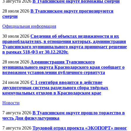
3 августа 2026
В Туапсинском округе возможны смерчи
28 июля 2026
В Туапсинском округе прогнозируются
смерчи
Официальная информация
30 июля 2026
Сведения об объектах недвижимости и их
правообладателях, в отношении которых, администрация
Туапсинского муниципального округа принимает решение
в рамках 518-ФЗ от 30.12.2020г.
28 июля 2026
Администрация Туапсинского
муниципального округа Краснодарского края сообщает о
возможном установлении публичного сервитута
24 июля 2026
С 1 сентября вводится в действие
двухпоточная система раздельного сбора твёрдых
коммунальных отходов в Краснодарском крае
Новости
7 августа 2026
В Туапсинском округе прошло торжество в
честь Дня физкультурника
7 августа 2026
Трудовой отряд проекта «ЭКОПОРТ» помог