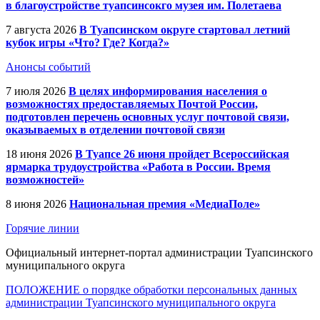
в благоустройстве туапсинсокго музея им. Полетаева
7 августа 2026
В Туапсинском округе стартовал летний
кубок игры «Что? Где? Когда?»
Анонсы событий
7 июля 2026
В целях информирования населения о
возможностях предоставляемых Почтой России,
подготовлен перечень основных услуг почтовой связи,
оказываемых в отделении почтовой связи
18 июня 2026
В Туапсе 26 июня пройдет Всероссийская
ярмарка трудоустройства «Работа в России. Время
возможностей»
8 июня 2026
Национальная премия «МедиаПоле»
Горячие линии
Официальный интернет-портал администрации Туапсинского
муниципального округа
ПОЛОЖЕНИЕ о порядке обработки персональных данных
администрации Туапсинского муниципального округа