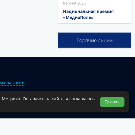
8 июня 2026
Национальная премия
«МедиаПоле»
Горячие линии
ых на сайте
.Метрика. Оставаясь на сайте, я соглашаюсь
Туапсинского муниципального округа.
Принять