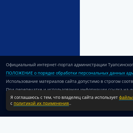
Официальный интернет-портал администрации Туапсинског
ПОЛОЖЕНИЕ о порядке обработки персональных данных адм
Использование материалов сайта допустимо в строгом соот
При перепечатке и использовании информации ссылка на и
Я соглашаюсь с тем, что владелец сайта использует
файлы 
Для сайтов и страниц сети Интернет обязательна активная
с
политикой их применения
..
18+