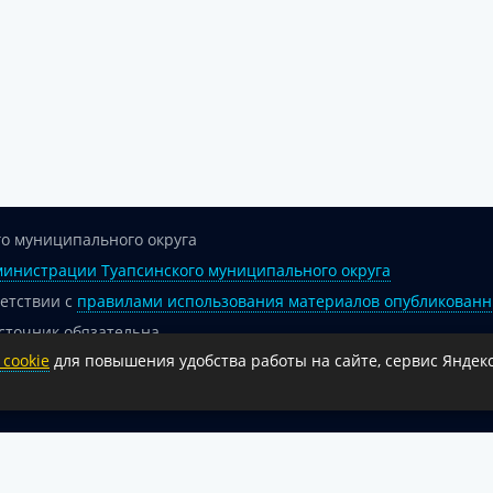
о муниципального округа
инистрации Туапсинского муниципального округа
ветствии с
правилами использования материалов опубликованн
сточник обязательна.
cookie
для повышения удобства работы на сайте, сервис Яндекс
 гиперссылка на официальный интернет-портал администрации 