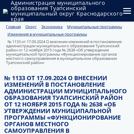
Администрация муниципального
образования Туапсинский
муниципальный округ Краснодарского
края
Главная
Округ
Экономика
Муниципальные программы
Округ
Изменения в муниципальные программы
Администрация
№ 1133 от 17.09.2024 О внесении изменений в постановление
администрации муниципального образования Туапсинский
район от 12 ноября 2015 года № 2638 «Об утверждении
Муниципальные закупки
муниципальной программы «Функционирование органов
местного самоуправления в муниципальном образовании
Туапсинский район»
Государственный и муниципальный контроль
№ 1133 ОТ 17.09.2024 О ВНЕСЕНИИ
Муниципальное имущество
ИЗМЕНЕНИЙ В ПОСТАНОВЛЕНИЕ
АДМИНИСТРАЦИИ МУНИЦИПАЛЬНОГО
Публичные слушания и общественные обсуждения
ОБРАЗОВАНИЯ ТУАПСИНСКИЙ РАЙОН
ОТ 12 НОЯБРЯ 2015 ГОДА № 2638 «ОБ
Документы
УТВЕРЖДЕНИИ МУНИЦИПАЛЬНОЙ
ПРОГРАММЫ «ФУНКЦИОНИРОВАНИЕ
ОРГАНОВ МЕСТНОГО
САМОУПРАВЛЕНИЯ В