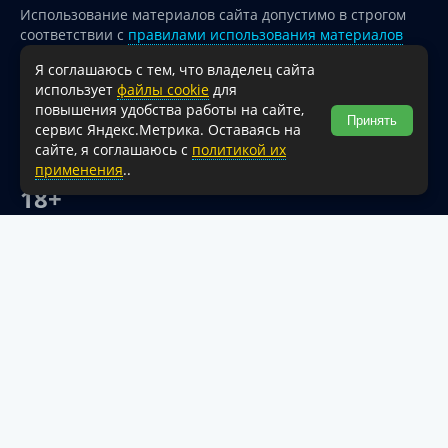
Использование материалов сайта допустимо в строгом
соответствии с
правилами использования материалов
опубликованных на сайте
Я соглашаюсь с тем, что владелец сайта
При перепечатке и использовании информации ссылка
использует
файлы cookie
для
на источник обязательна.
повышения удобства работы на сайте,
Принять
сервис Яндекс.Метрика. Оставаясь на
Для сайтов и страниц сети Интернет обязательна
сайте, я соглашаюсь с
политикой их
активная гиперссылка на официальный интернет-портал
применения
..
администрации Туапсинского муниципального округа.
18+