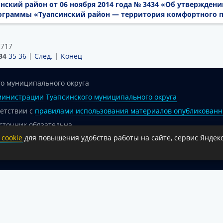
нский район от 06 ноября 2014 года № 3434 «Об утверждени
граммы «Туапсинский район — территория комфортного 
 717
34
35
36
|
След.
|
Конец
о муниципального округа
инистрации Туапсинского муниципального округа
ветствии с
правилами использования материалов опубликованн
сточник обязательна.
cookie
для повышения удобства работы на сайте, сервис Яндекс
 гиперссылка на официальный интернет-портал администрации 