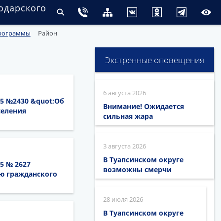
одарского
программы
Район
Экстренные оповещения
6 августа 2026
15 №2430 &quot;Об
Внимание! Ожидается
селения
сильная жара
3 августа 2026
В Туапсинском округе
5 № 2627
возможны смерчи
ю гражданского
28 июля 2026
В Туапсинском округе