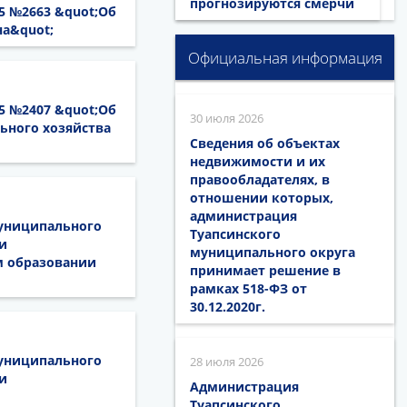
прогнозируются смерчи
15 №2663 &quot;Об
а&quot;
Официальная информация
15 №2407 &quot;Об
30 июля 2026
ного хозяйства
Сведения об объектах
недвижимости и их
правообладателях, в
отношении которых,
администрация
муниципального
Туапсинского
и
муниципального округа
м образовании
принимает решение в
рамках 518-ФЗ от
30.12.2020г.
муниципального
28 июля 2026
и
Администрация
Туапсинского