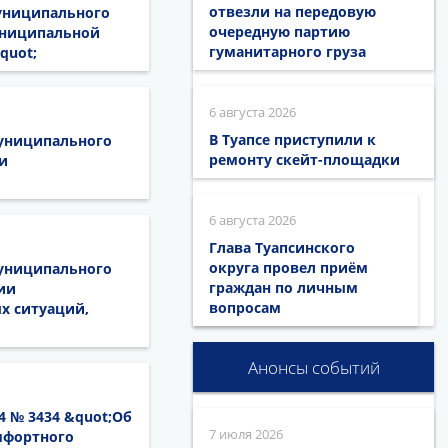
отвезли на передовую
муниципального
очередную партию
муниципальной
гуманитарного груза
quot;
6 августа 2026
В Туапсе приступили к
муниципального
ремонту скейт-площадки
и
6 августа 2026
Глава Туапсинского
округа провел приём
муниципального
граждан по личным
ии
вопросам
х ситуаций,
Анонсы событий
4 № 3434 &quot;Об
7 июля 2026
мфортного