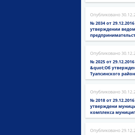
30.12.
№ 2034 от 29.12.201
утверждении ведом
предпринимательст
30.12.
№ 2025 от 29.12.201
&quot;Об утвержде
Туапсинского район
30.12.
№ 2018 от 29.12.201
утверждени муници
комплекса муницип
29.12.