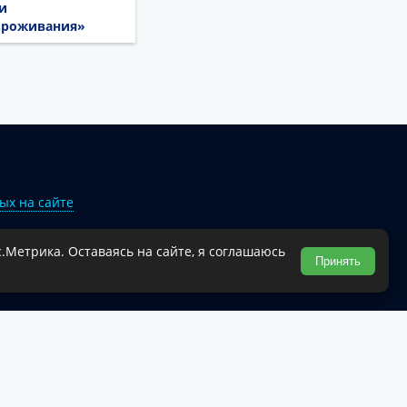
и
проживания»
ых на сайте
.Метрика. Оставаясь на сайте, я соглашаюсь
Туапсинского муниципального округа.
Принять