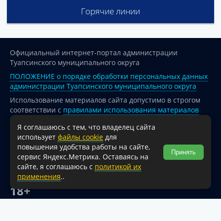
Горячие линии
Официальный интернет-портал администрации
Туапсинского муниципального округа
ПОЛОЖЕНИЕ о порядке обработки персональных данных
администрации Туапсинского муниципального округа
Использование материалов сайта допустимо в строгом
соответствии с
правилами использования материалов
опубликованных на сайте
Я соглашаюсь с тем, что владелец сайта
При перепечатке и использовании информации ссылка
использует
файлы cookie
для
на источник обязательна.
повышения удобства работы на сайте,
Принять
сервис Яндекс.Метрика. Оставаясь на
Для сайтов и страниц сети Интернет обязательна
сайте, я соглашаюсь с
политикой их
активная гиперссылка на официальный интернет-портал
применения
..
администрации Туапсинского муниципального округа.
18+