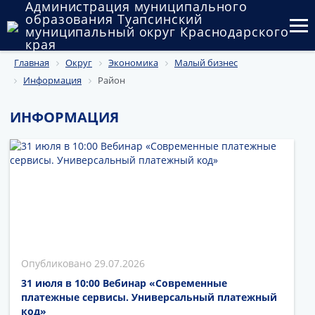
Администрация муниципального
образования Туапсинский
муниципальный округ Краснодарского
края
Главная
Округ
Экономика
Малый бизнес
Округ
Информация
Район
Администрация
ИНФОРМАЦИЯ
Муниципальные закупки
Государственный и муниципальный контроль
Муниципальное имущество
Публичные слушания и общественные обсуждения
Документы
29.07.2026
31 июля в 10:00 Вебинар «Современные
платежные сервисы. Универсальный платежный
код»