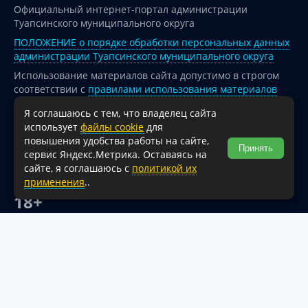
Официальный интернет-портал администрации
Туапсинского муниципального округа
ПОЛОЖЕНИЕ о порядке обработки персональных данных
администрации Туапсинского муниципального округа
Использование материалов сайта допустимо в строгом
соответствии с
правилами использования материалов
опубликованных на сайте
Я соглашаюсь с тем, что владелец сайта
При перепечатке и использовании информации ссылка
использует
файлы cookie
для
на источник обязательна.
повышения удобства работы на сайте,
Принять
сервис Яндекс.Метрика. Оставаясь на
Для сайтов и страниц сети Интернет обязательна
сайте, я соглашаюсь с
политикой их
активная гиперссылка на официальный интернет-портал
применения
..
администрации Туапсинского муниципального округа.
18+