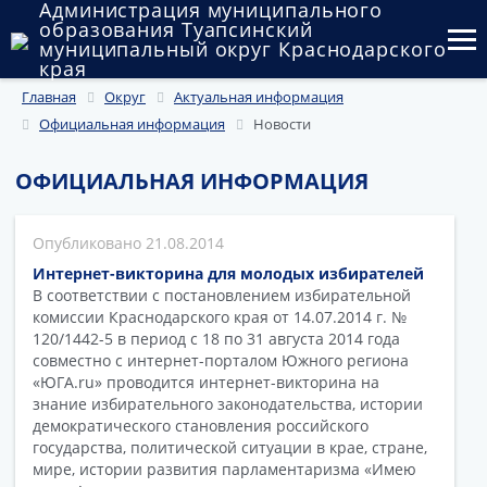
Администрация муниципального
образования Туапсинский
муниципальный округ Краснодарского
края
Главная
Округ
Актуальная информация
Округ
Официальная информация
Новости
Администрация
ОФИЦИАЛЬНАЯ ИНФОРМАЦИЯ
Муниципальные закупки
21.08.2014
Государственный и муниципальный контроль
Интернет-викторина для молодых избирателей
Муниципальное имущество
В соответствии с постановлением избирательной
комиссии Краснодарского края от 14.07.2014 г. №
120/1442-5 в период с 18 по 31 августа 2014 года
Публичные слушания и общественные обсуждения
совместно с интернет-порталом Южного региона
«ЮГА.ru» проводится интернет-викторина на
Документы
знание избирательного законодательства, истории
демократического становления российского
государства, политической ситуации в крае, стране,
мире, истории развития парламентаризма «Имею