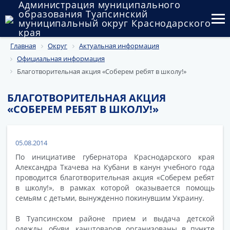
Администрация муниципального
образования Туапсинский
муниципальный округ Краснодарского
края
Главная
Округ
Актуальная информация
Округ
Официальная информация
Администрация
Благотворительная акция «Соберем ребят в школу!»
Муниципальные закупки
БЛАГОТВОРИТЕЛЬНАЯ АКЦИЯ
«СОБЕРЕМ РЕБЯТ В ШКОЛУ!»
Государственный и муниципальный контроль
Муниципальное имущество
05.08.2014
По инициативе губернатора Краснодарского края
Публичные слушания и общественные обсуждения
Александра Ткачева на Кубани в канун учебного года
проводится благотворительная акция «Соберем ребят
Документы
в школу!», в рамках которой оказывается помощь
семьям с детьми, вынужденно покинувшим Украину.
В Туапсинском районе прием и выдача детской
одежды, обуви, канцтоваров организованы в пункте