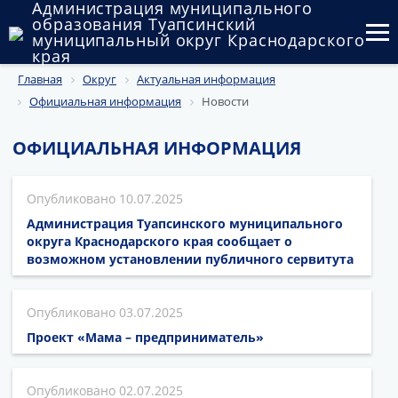
Администрация муниципального
образования Туапсинский
муниципальный округ Краснодарского
края
Главная
Округ
Актуальная информация
Округ
Официальная информация
Новости
Администрация
ОФИЦИАЛЬНАЯ ИНФОРМАЦИЯ
Муниципальные закупки
10.07.2025
Государственный и муниципальный контроль
Администрация Туапсинского муниципального
Муниципальное имущество
округа Краснодарского края сообщает о
возможном установлении публичного сервитута
Публичные слушания и общественные обсуждения
03.07.2025
Документы
Проект «Мама – предприниматель»
02.07.2025