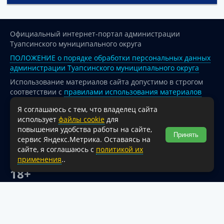
Официальный интернет-портал администрации
Туапсинского муниципального округа
ПОЛОЖЕНИЕ о порядке обработки персональных данных
администрации Туапсинского муниципального округа
Использование материалов сайта допустимо в строгом
соответствии с
правилами использования материалов
опубликованных на сайте
Я соглашаюсь с тем, что владелец сайта
При перепечатке и использовании информации ссылка
использует
файлы cookie
для
на источник обязательна.
повышения удобства работы на сайте,
Принять
сервис Яндекс.Метрика. Оставаясь на
Для сайтов и страниц сети Интернет обязательна
сайте, я соглашаюсь с
политикой их
активная гиперссылка на официальный интернет-портал
применения
..
администрации Туапсинского муниципального округа.
18+