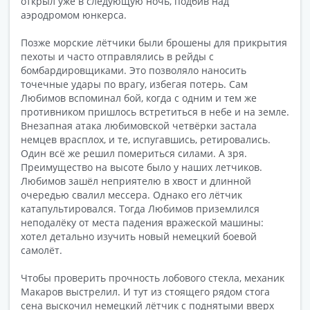
открыл уже в следующую ночь, подбив над
аэродромом юнкерса.
Позже морские лётчики были брошены для прикрытия
пехоты и часто отправлялись в рейды с
бомбардировщиками. Это позволяло наносить
точечные удары по врагу, избегая потерь. Сам
Любимов вспоминал бой, когда с одним и тем же
противником пришлось встретиться в небе и на земле.
Внезапная атака любимовской четвёрки застала
немцев врасплох, и те, испугавшись, ретировались.
Один всё же решил помериться силами. А зря.
Преимущество на высоте было у наших летчиков.
Любимов зашёл неприятелю в хвост и длинной
очередью свалил мессера. Однако его лётчик
катапультировался. Тогда Любимов приземлился
неподалёку от места падения вражеской машины:
хотел детально изучить новый немецкий боевой
самолёт.
Чтобы проверить прочность лобового стекла, механик
Макаров выстрелил. И тут из стоящего рядом стога
сена выскочил немецкий лётчик с поднятыми вверх