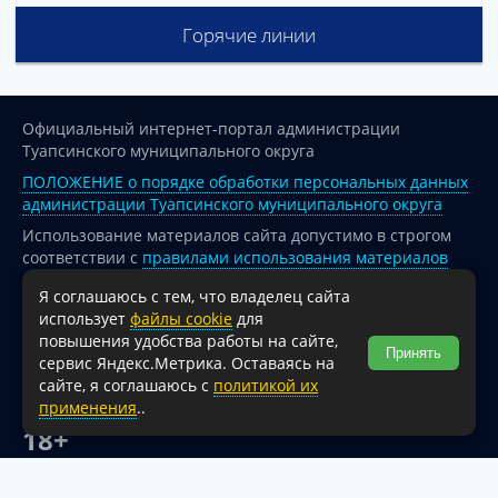
Горячие линии
Официальный интернет-портал администрации
Туапсинского муниципального округа
ПОЛОЖЕНИЕ о порядке обработки персональных данных
администрации Туапсинского муниципального округа
Использование материалов сайта допустимо в строгом
соответствии с
правилами использования материалов
опубликованных на сайте
Я соглашаюсь с тем, что владелец сайта
При перепечатке и использовании информации ссылка
использует
файлы cookie
для
на источник обязательна.
повышения удобства работы на сайте,
Принять
сервис Яндекс.Метрика. Оставаясь на
Для сайтов и страниц сети Интернет обязательна
сайте, я соглашаюсь с
политикой их
активная гиперссылка на официальный интернет-портал
применения
..
администрации Туапсинского муниципального округа.
18+