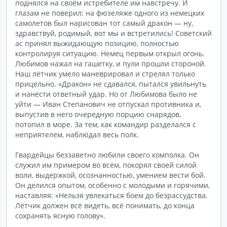
поднялся на своём истребителе им навстречу. И
глазам не поверил: на фюзеляже одного из немецких
самолетов был нарисован тот самый дракон — ну,
здравствуй, родимый, вот мы и встретились! Советский
ас принял выжидающую позицию, полностью
контролируя ситуацию. Немец первым открыл огонь.
Любимов нажал на гашетку, и пули прошли стороной.
Наш лётчик умело маневрировал и стрелял только
прицельно. «Дракон» не сдавался, пытался увильнуть
и нанести ответный удар. Но от Любимова было не
уйти — Иван Степанович не отпускал противника и,
выпустив в него очередную порцию снарядов,
потопил в море. За тем, как командир разделался с
неприятелем, наблюдал весь полк.
Гвардейцы беззаветно любили своего комполка. Он
служил им примером во всём, покорял своей силой
воли, выдержкой, осознанностью, умением вести бой.
Он делился опытом, особенно с молодыми и горячими,
наставляя: «Нельзя увлекаться боем до безрассудства.
Лётчик должен всё видеть, всё понимать, до конца
сохранять ясную голову».