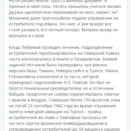
Но он решил иначе: просто выкинул документ и
приехал в свой полк. Летать пришлось учиться заново.
Друзья-однополчане переживали за него, сможет ли?
Механики даже приспособили педали управления на
истребителе под Ивана. Он смог, и уже вскоре все
стали узнавать его лётный почерк. Вопреки всему он
вернулся в строй.
Когда Любимов проходил лечение, подразделение
истребителей перебазировалось на Северный Кавказ,
части располагались в Анапе и Лазаревском. Боевой
задачей лётчиков было прикрывать три военно-
морских базы: Тамань, Новороссийск и Туапсе. Ивана
Степановича назначили в ту часть, которой
командовал подполковник Н.З. Павлов. Он был не
просто гениальным руководителем, но и отличным
бойцом, предпочитая самому корректировать схватки
с врагом в воздухе. Совершил более 150 вылетов, пока
не погиб 23 сентября 1942 года во время отражения
налёта немецкой авиации на Туапсе - тройка
истребителей во главе с Павловым пыталась не
пустить группу вражеских бомбардировщиков в
сопровождении истребителей (до 50 машин) к нашему