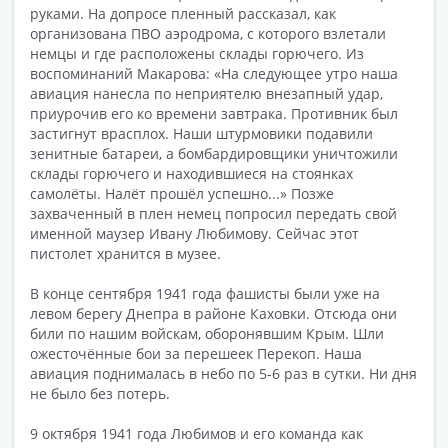
руками. На допросе пленный рассказал, как
организована ПВО аэродрома, с которого взлетали
немцы и где расположены склады горючего. Из
воспоминаний Макарова: «На следующее утро наша
авиация нанесла по неприятелю внезапный удар,
приурочив его ко времени завтрака. Противник был
застигнут врасплох. Наши штурмовики подавили
зенитные батареи, а бомбардировщики уничтожили
склады горючего и находившиеся на стоянках
самолёты. Налёт прошёл успешно...» Позже
захваченный в плен немец попросил передать свой
именной маузер Ивану Любимову. Сейчас этот
пистолет хранится в музее.
В конце сентября 1941 года фашисты были уже на
левом берегу Днепра в районе Каховки. Отсюда они
били по нашим войскам, оборонявшим Крым. Шли
ожесточённые бои за перешеек Перекоп. Наша
авиация поднималась в небо по 5-6 раз в сутки. Ни дня
не было без потерь.
9 октября 1941 года Любимов и его команда как