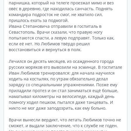
парнишка, который на телеге проезжал мимо и вез
овёс в деревню, где находилась санчасть. Поднять
командира подросток не смог, не хватило сил,
пришлось ехать за подмогой.
Ивана Степановича отправили в госпиталь в
Севастополь. Врачи сказали, что правую ногу
попытаются спасти, а левую подправят. Только как,
если её нет. Но Любимов твёрдо решил
восстановиться и вернуться в полк.
Лечился он десять месяцев, из осажденного города
русских моряков его вывозили на эсминце. В госпитале
Иван Любимов тренировался: для начала научился
ходить на костылях, по утрам обязательно делал
зарядку со специальными упражнениями. Позже ему
приладили протез и он стал заниматься ещё больше,
наматывал километры на велосипеде, каждый день
помногу ходил пешком, пытался даже танцевать. И
никто не мог даже заподозрить, как ему больно.
Врачи вынесли вердикт, что летать Любимов точно не
сможет, и выдали заключение, что к службе не годен.