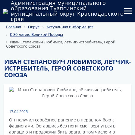
Администрация муниципального
образования Туапсинский
муниципальный округ Краснодарского
края
Главная
Округ
Актуальная информация
Округ
К 80-летию Великой Победы
Администрация
Иван Степанович Любимов, лётчик-истребитель, Герой
Советского Союза
Муниципальные закупки
ИВАН СТЕПАНОВИЧ ЛЮБИМОВ, ЛЁТЧИК-
ИСТРЕБИТЕЛЬ, ГЕРОЙ СОВЕТСКОГО
Государственный и муниципальный контроль
СОЮЗА
Муниципальное имущество
Публичные слушания и общественные обсуждения
Документы
17.04.2025
Он получил серьёзное ранение в неравном бою с
фашистами. Оставшись без ноги, смог вернуться в
авиацию и продолжил бить врага. в том числе и в