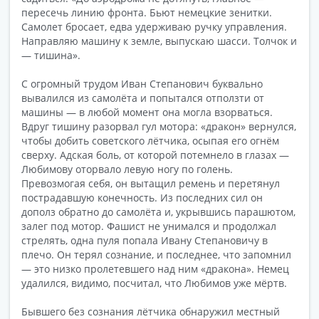
пересечь линию фронта. Бьют немецкие зенитки.
Самолет бросает, едва удерживаю ручку управления.
Направляю машину к земле, выпускаю шасси. Толчок и
— тишина».
С огромный трудом Иван Степанович буквально
вывалился из самолёта и попытался отползти от
машины — в любой момент она могла взорваться.
Вдруг тишину разорвал гул мотора: «дракон» вернулся,
чтобы добить советского лётчика, осыпая его огнём
сверху. Адская боль, от которой потемнело в глазах —
Любимову оторвало левую ногу по голень.
Превозмогая себя, он вытащил ремень и перетянул
пострадавшую конечность. Из последних сил он
дополз обратно до самолёта и, укрывшись парашютом,
залег под мотор. Фашист не унимался и продолжал
стрелять, одна пуля попала Ивану Степановичу в
плечо. Он терял сознание, и последнее, что запомнил
— это низко пролетевшего над ним «дракона». Немец
удалился, видимо, посчитал, что Любимов уже мёртв.
Бывшего без сознания лётчика обнаружил местный