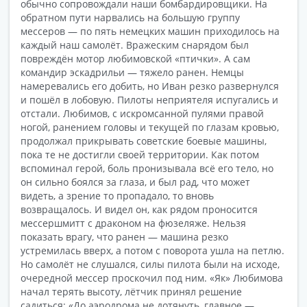
обычно сопровождали наши бомбардировщики. На
обратном пути нарвались на большую группу
мессеров — по пять немецких машин приходилось на
каждый наш самолёт. Вражеским снарядом был
повреждён мотор любимовской «птички». А сам
командир эскадрильи — тяжело ранен. Немцы
намеревались его добить, но Иван резко развернулся
и пошёл в лобовую. Пилоты неприятеля испугались и
отстали. Любимов, с искромсанной пулями правой
ногой, ранением головы и текущей по глазам кровью,
продолжал прикрывать советские боевые машины,
пока те не достигли своей территории. Как потом
вспоминал герой, боль пронизывала всё его тело, но
он сильно боялся за глаза, и был рад, что может
видеть, а зрение то пропадало, то вновь
возвращалось. И видел он, как рядом проносится
мессершмитт с драконом на фюзеляже. Нельзя
показать врагу, что ранен — машина резко
устремилась вверх, а потом с поворота ушла на петлю.
Но самолёт не слушался, силы пилота были на исходе,
очередной мессер проскочил под ним. «Як» Любимова
начал терять высоту, лётчик принял решение
садиться: «До аэродрома не дотянуть, главное —