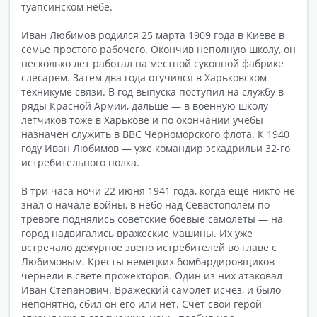
туапсинском небе.
Иван Любимов родился 25 марта 1909 года в Киеве в
семье простого рабочего. Окончив неполную школу, он
несколько лет работал на местной суконной фабрике
слесарем. Затем два года отучился в Харьковском
техникуме связи. В год выпуска поступил на службу в
ряды Красной Армии, дальше — в военную школу
лётчиков тоже в Харькове и по окончании учёбы
назначен служить в ВВС Черноморского флота. К 1940
году Иван Любимов — уже командир эскадрильи 32-го
истребительного полка.
В три часа ночи 22 июня 1941 года, когда ещё никто не
знал о начале войны, в небо над Севастополем по
тревоге поднялись советские боевые самолеты — на
город надвигались вражеские машины. Их уже
встречало дежурное звено истребителей во главе с
Любимовым. Кресты немецких бомбардировщиков
чернели в свете прожекторов. Один из них атаковал
Иван Степанович. Вражеский самолет исчез, и было
непонятно, сбил он его или нет. Счёт свой герой