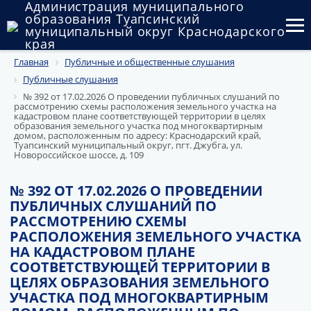
Администрация муниципального
образования Туапсинский
муниципальный округ Краснодарского
края
Главная
Публичные и общественные слушания
Округ
Публичные слушания
Администрация
№ 392 от 17.02.2026 О проведении публичных слушаний по
рассмотрению схемы расположения земельного участка на
кадастровом плане соответствующей территории в целях
Муниципальные закупки
образования земельного участка под многоквартирным
домом, расположенным по адресу: Краснодарский край,
Туапсинский муниципальный округ, пгт. Джубга, ул.
Новороссийское шоссе, д. 109
Государственный и муниципальный контроль
Муниципальное имущество
№ 392 ОТ 17.02.2026 О ПРОВЕДЕНИИ
ПУБЛИЧНЫХ СЛУШАНИЙ ПО
Публичные слушания и общественные обсуждения
РАССМОТРЕНИЮ СХЕМЫ
РАСПОЛОЖЕНИЯ ЗЕМЕЛЬНОГО УЧАСТКА
Документы
НА КАДАСТРОВОМ ПЛАНЕ
СООТВЕТСТВУЮЩЕЙ ТЕРРИТОРИИ В
ЦЕЛЯХ ОБРАЗОВАНИЯ ЗЕМЕЛЬНОГО
УЧАСТКА ПОД МНОГОКВАРТИРНЫМ