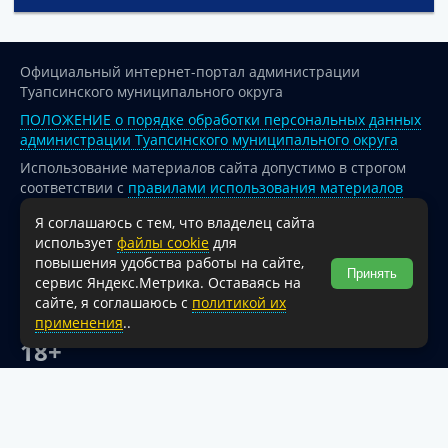
Официальный интернет-портал администрации
Туапсинского муниципального округа
ПОЛОЖЕНИЕ о порядке обработки персональных данных
администрации Туапсинского муниципального округа
Использование материалов сайта допустимо в строгом
соответствии с
правилами использования материалов
опубликованных на сайте
Я соглашаюсь с тем, что владелец сайта
При перепечатке и использовании информации ссылка
использует
файлы cookie
для
на источник обязательна.
повышения удобства работы на сайте,
Принять
сервис Яндекс.Метрика. Оставаясь на
Для сайтов и страниц сети Интернет обязательна
сайте, я соглашаюсь с
политикой их
активная гиперссылка на официальный интернет-портал
применения
..
администрации Туапсинского муниципального округа.
18+