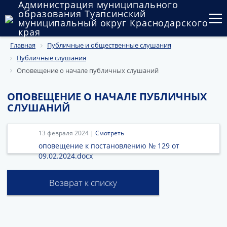
Администрация муниципального
образования Туапсинский
муниципальный округ Краснодарского
края
Главная
Публичные и общественные слушания
Округ
Публичные слушания
Администрация
Оповещение о начале публичных слушаний
Муниципальные закупки
ОПОВЕЩЕНИЕ О НАЧАЛЕ ПУБЛИЧНЫХ
СЛУШАНИЙ
Государственный и муниципальный контроль
13 февраля 2024 |
Смотреть
Муниципальное имущество
оповещение к постановлению № 129 от
09.02.2024.docx
Публичные слушания и общественные обсуждения
Документы
Возврат к списку