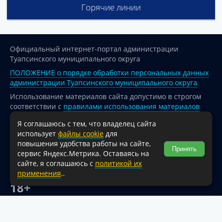
Горячие линии
Официальный интернет-портал администрации
Туапсинского муниципального округа
ПОЛОЖЕНИЕ о порядке обработки персональных данных
администрации Туапсинского муниципального округа
Использование материалов сайта допустимо в строгом
соответствии с
правилами использования материалов
опубликованных на сайте
Я соглашаюсь с тем, что владелец сайта
При перепечатке и использовании информации ссылка
использует
файлы cookie
для
на источник обязательна.
повышения удобства работы на сайте,
Принять
сервис Яндекс.Метрика. Оставаясь на
Для сайтов и страниц сети Интернет обязательна
сайте, я соглашаюсь с
политикой их
активная гиперссылка на официальный интернет-портал
применения
..
администрации Туапсинского муниципального округа.
18+