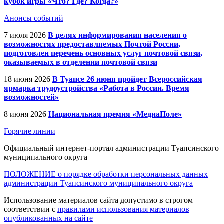
кубок игры «Что? Где? Когда?»
Анонсы событий
7 июля 2026
В целях информирования населения о
возможностях предоставляемых Почтой России,
подготовлен перечень основных услуг почтовой связи,
оказываемых в отделении почтовой связи
18 июня 2026
В Туапсе 26 июня пройдет Всероссийская
ярмарка трудоустройства «Работа в России. Время
возможностей»
8 июня 2026
Национальная премия «МедиаПоле»
Горячие линии
Официальный интернет-портал администрации Туапсинского
муниципального округа
ПОЛОЖЕНИЕ о порядке обработки персональных данных
администрации Туапсинского муниципального округа
Использование материалов сайта допустимо в строгом
соответствии с
правилами использования материалов
опубликованных на сайте