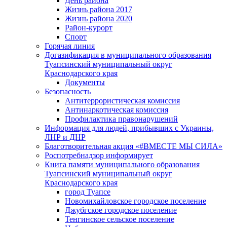
День района
Жизнь района 2017
Жизнь района 2020
Район-курорт
Спорт
Горячая линия
Догазификация в муниципального образования
Туапсинский муниципальный округ
Краснодарского края
Документы
Безопасность
Антитеррористическая комиссия
Антинаркотическая комиссия
Профилактика правонарушений
Информация для людей, прибывших с Украины,
ЛНР и ДНР
Благотворительная акция «#ВМЕСТЕ МЫ СИЛА»
Роспотребнадзор информирует
Книга памяти муниципального образования
Туапсинский муниципальный округ
Краснодарского края
город Туапсе
Новомихайловское городское поселение
Джубгское городское поселение
Тенгинское сельское поселение