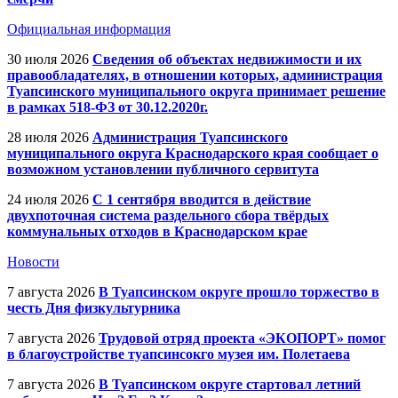
Официальная информация
30 июля 2026
Сведения об объектах недвижимости и их
правообладателях, в отношении которых, администрация
Туапсинского муниципального округа принимает решение
в рамках 518-ФЗ от 30.12.2020г.
28 июля 2026
Администрация Туапсинского
муниципального округа Краснодарского края сообщает о
возможном установлении публичного сервитута
24 июля 2026
С 1 сентября вводится в действие
двухпоточная система раздельного сбора твёрдых
коммунальных отходов в Краснодарском крае
Новости
7 августа 2026
В Туапсинском округе прошло торжество в
честь Дня физкультурника
7 августа 2026
Трудовой отряд проекта «ЭКОПОРТ» помог
в благоустройстве туапсинсокго музея им. Полетаева
7 августа 2026
В Туапсинском округе стартовал летний