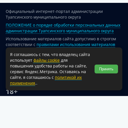
Официальный интернет-портал администрации
Туапсинского муниципального округа
ПОЛОЖЕНИЕ о порядке обработки персональных данных
администрации Туапсинского муниципального округа
Использование материалов сайта допустимо в строгом
соответствии с
правилами использования материалов
опубликованных на сайте
Я соглашаюсь с тем, что владелец сайта
При перепечатке и использовании информации ссылка
использует
файлы cookie
для
на источник обязательна.
повышения удобства работы на сайте,
Принять
сервис Яндекс.Метрика. Оставаясь на
Для сайтов и страниц сети Интернет обязательна
сайте, я соглашаюсь с
политикой их
активная гиперссылка на официальный интернет-портал
применения
..
администрации Туапсинского муниципального округа.
18+