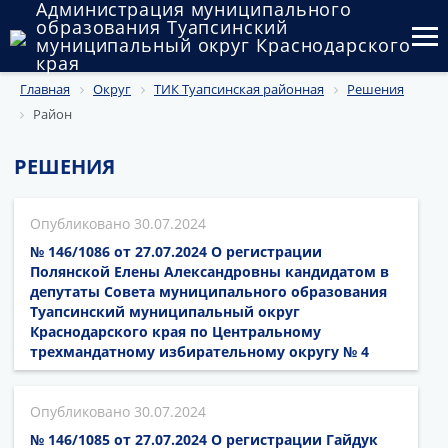
Администрация муниципального
образования Туапсинский
муниципальный округ Краснодарского
края
Главная
Округ
ТИК Туапсинская районная
Решения
Округ
Район
Администрация
РЕШЕНИЯ
Муниципальные закупки
30.07.2024
Государственный и муниципальный контроль
№ 146/1086 от 27.07.2024 О регистрации
Муниципальное имущество
Полянской Елены Александровны кандидатом в
депутаты Совета муниципального образования
Туапсинский муниципальный округ
Публичные слушания и общественные обсуждения
Краснодарского края по Центральному
трехмандатному избирательному округу № 4
Документы
30.07.2024
№ 146/1085 от 27.07.2024 О регистрации Гайдук