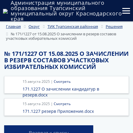
Администрация муниципального
образования Туапсинский
муниципальный округ Краснодарского
края
Главная
Округ
ТИК Туапсинская районная
Решения
Округ
№ 171/1227 от 15.08.2025 О зачислении в резерв составов
участковых избирательных комиссий
Администрация
№ 171/1227 ОТ 15.08.2025 О ЗАЧИСЛЕНИИ
Муниципальные закупки
В РЕЗЕРВ СОСТАВОВ УЧАСТКОВЫХ
ИЗБИРАТЕЛЬНЫХ КОМИССИЙ
Государственный и муниципальный контроль
Муниципальное имущество
15 августа 2025 |
Смотреть
171.1227 О зачислении кандидатур в
Публичные слушания и общественные обсуждения
резерв.docx
15 августа 2025 |
Смотреть
Документы
171.1227 резерв Приложение.docx
Возврат к списку