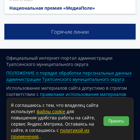
Национальная премия «МедиаПоле»
Горячие линии
Официальный интернет-портал администрации
Туапсинского муниципального округа
ПОЛОЖЕНИЕ о порядке обработки персональных данных
администрации Туапсинского муниципального округа
Использование материалов сайта допустимо в строгом
соответствии с
правилами использования материалов
опубликованных на сайте
Я соглашаюсь с тем, что владелец сайта
При перепечатке и использовании информации ссылка
использует
файлы cookie
для
на источник обязательна.
повышения удобства работы на сайте,
Принять
сервис Яндекс.Метрика. Оставаясь на
Для сайтов и страниц сети Интернет обязательна
сайте, я соглашаюсь с
политикой их
активная гиперссылка на официальный интернет-портал
применения
..
администрации Туапсинского муниципального округа.