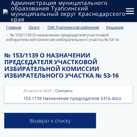
Администрация муниципального
образования Туапсинский
муниципальный округ Краснодарского
края
Главная
Округ
ТИК Туапсинская районная
Решения
Округ
№ 153/1139 О назначении председателя участковой
избирательной комиссии избирательного участка № 53-16
Администрация
№ 153/1139 О НАЗНАЧЕНИИ
Муниципальные закупки
ПРЕДСЕДАТЕЛЯ УЧАСТКОВОЙ
ИЗБИРАТЕЛЬНОЙ КОМИССИИ
Государственный и муниципальный контроль
ИЗБИРАТЕЛЬНОГО УЧАСТКА № 53-16
Муниципальное имущество
20 августа 2024 |
Смотреть
Публичные слушания и общественные обсуждения
153.1139 Назначение председателя 5316.docx
Документы
Возврат к списку