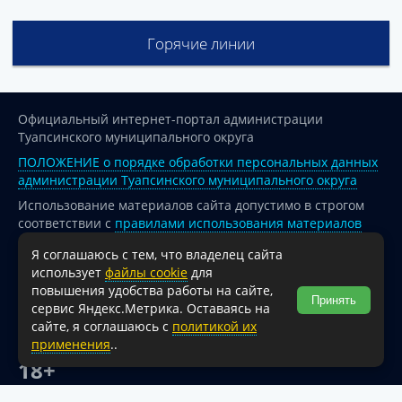
Горячие линии
Официальный интернет-портал администрации
Туапсинского муниципального округа
ПОЛОЖЕНИЕ о порядке обработки персональных данных
администрации Туапсинского муниципального округа
Использование материалов сайта допустимо в строгом
соответствии с
правилами использования материалов
опубликованных на сайте
Я соглашаюсь с тем, что владелец сайта
При перепечатке и использовании информации ссылка
использует
файлы cookie
для
на источник обязательна.
повышения удобства работы на сайте,
Принять
сервис Яндекс.Метрика. Оставаясь на
Для сайтов и страниц сети Интернет обязательна
сайте, я соглашаюсь с
политикой их
активная гиперссылка на официальный интернет-портал
применения
..
администрации Туапсинского муниципального округа.
18+