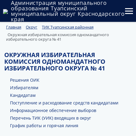
Администрация муниципального
образования Туапсинский
муниципальный округ Краснодарского
края
Главная
Округ
ТИК Туапсинская районная
Округ
Окружная избирательная комиссия одномандатного
избирательного округа № 41
Администрация
ОКРУЖНАЯ ИЗБИРАТЕЛЬНАЯ
Муниципальные закупки
КОМИССИЯ ОДНОМАНДАТНОГО
ИЗБИРАТЕЛЬНОГО ОКРУГА № 41
Государственный и муниципальный контроль
Решения ОИК
Муниципальное имущество
Избирателям
Публичные слушания и общественные обсуждения
Кандидатам
Поступление и расходование средств кандидатами
Документы
Информационное обеспечение выборов
Перечень ТИК (УИК) входящих в округ
График работы и горячая линия