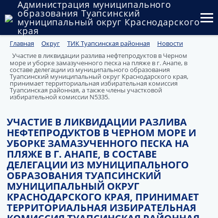
Администрация муниципального
образования Туапсинский
муниципальный округ Краснодарского
края
Главная
Округ
ТИК Туапсинская районная
Новости
Округ
Участие в ликвидации разлива нефтепродуктов в Черном
море и уборке замазученного песка на пляже в г. Анапе, в
Администрация
составе делегации из муниципального образования
Туапсинский муниципальный округ Краснодарского края,
принимает территориальная избирательная комиссия
Муниципальные закупки
Туапсинская районная, а также члены участковой
избирательной комиссии N5335.
Государственный и муниципальный контроль
УЧАСТИЕ В ЛИКВИДАЦИИ РАЗЛИВА
НЕФТЕПРОДУКТОВ В ЧЕРНОМ МОРЕ И
Муниципальное имущество
УБОРКЕ ЗАМАЗУЧЕННОГО ПЕСКА НА
ПЛЯЖЕ В Г. АНАПЕ, В СОСТАВЕ
Публичные слушания и общественные обсуждения
ДЕЛЕГАЦИИ ИЗ МУНИЦИПАЛЬНОГО
ОБРАЗОВАНИЯ ТУАПСИНСКИЙ
Документы
МУНИЦИПАЛЬНЫЙ ОКРУГ
КРАСНОДАРСКОГО КРАЯ, ПРИНИМАЕТ
ТЕРРИТОРИАЛЬНАЯ ИЗБИРАТЕЛЬНАЯ