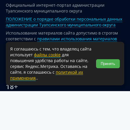
Официальный интернет-портал администрации
Туапсинского муниципального округа
ПОЛОЖЕНИЕ о порядке обработки персональных данных
администрации Туапсинского муниципального округа
Использование материалов сайта допустимо в строгом
соответствии с
правилами использования материалов
опубликованных на сайте
Я соглашаюсь с тем, что владелец сайта
При перепечатке и использовании информации ссылка
использует
файлы cookie
для
на источник обязательна.
повышения удобства работы на сайте,
Принять
сервис Яндекс.Метрика. Оставаясь на
Для сайтов и страниц сети Интернет обязательна
сайте, я соглашаюсь с
политикой их
активная гиперссылка на официальный интернет-портал
применения
..
администрации Туапсинского муниципального округа.
18+