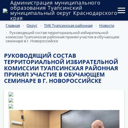
Администрация муниципального
образования Туапсинский
муниципальный округ Краснодарского
края
Главная
Округ
ТИК Туапсинская районная
Новости
Округ
Руководящий состав территориальной избирательной
комиссии Туапсинская районная принял участие в обучающем
Администрация
семинаре в г. Новороссийске
Муниципальные закупки
РУКОВОДЯЩИЙ СОСТАВ
ТЕРРИТОРИАЛЬНОЙ ИЗБИРАТЕЛЬНОЙ
Государственный и муниципальный контроль
КОМИССИИ ТУАПСИНСКАЯ РАЙОННАЯ
ПРИНЯЛ УЧАСТИЕ В ОБУЧАЮЩЕМ
Муниципальное имущество
СЕМИНАРЕ В Г. НОВОРОССИЙСКЕ
Публичные слушания и общественные обсуждения
Документы