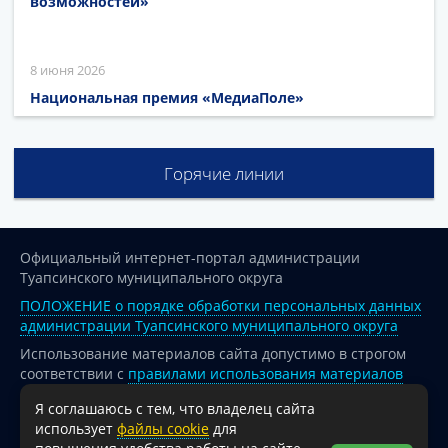
возможностей»
8 июня 2026
Национальная премия «МедиаПоле»
Горячие линии
Официальный интернет-портал администрации
Туапсинского муниципального округа
ПОЛОЖЕНИЕ о порядке обработки персональных данных
администрации Туапсинского муниципального округа
Использование материалов сайта допустимо в строгом
соответствии с
правилами использования материалов
опубликованных на сайте
Я соглашаюсь с тем, что владелец сайта
При перепечатке и использовании информации ссылка
использует
файлы cookie
для
на источник обязательна.