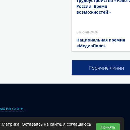
трудоустройства «Работ
России. Время
возможностей»
8 июня 2026
Национальная премия
«МедиаПоле»
Горячие линии
ых на сайте
.Метрика. Оставаясь на сайте, я соглашаюсь
Туапсинского муниципального округа.
Принять