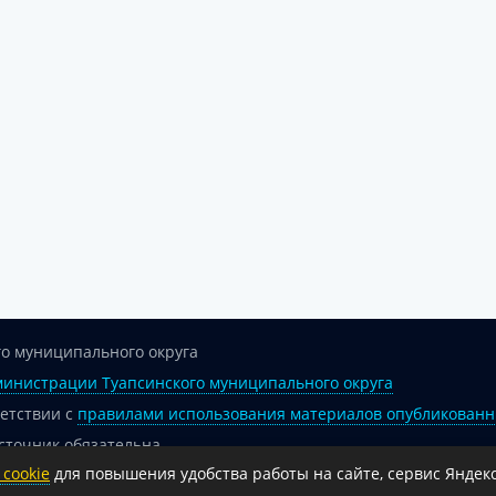
о муниципального округа
инистрации Туапсинского муниципального округа
ветствии с
правилами использования материалов опубликованн
сточник обязательна.
cookie
для повышения удобства работы на сайте, сервис Яндекс
 гиперссылка на официальный интернет-портал администрации 