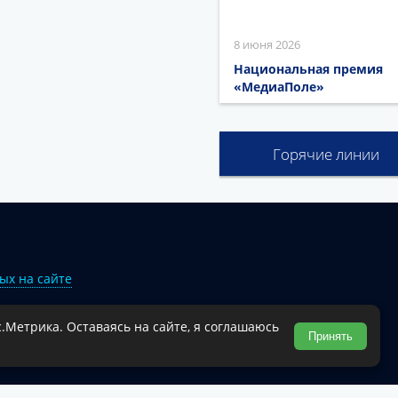
8 июня 2026
Национальная премия
«МедиаПоле»
Горячие линии
ых на сайте
.Метрика. Оставаясь на сайте, я соглашаюсь
Туапсинского муниципального округа.
Принять