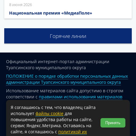
8 июня 2026
Национальная премия «МедиаПоле»
Горячие линии
Официальный интернет-портал администрации
Туапсинского муниципального округа
ПОЛОЖЕНИЕ о порядке обработки персональных данных
администрации Туапсинского муниципального округа
Использование материалов сайта допустимо в строгом
соответствии с
правилами использования материалов
опубликованных на сайте
Я соглашаюсь с тем, что владелец сайта
При перепечатке и использовании информации ссылка
использует
файлы cookie
для
на источник обязательна.
повышения удобства работы на сайте,
Принять
сервис Яндекс.Метрика. Оставаясь на
Для сайтов и страниц сети Интернет обязательна
сайте, я соглашаюсь с
политикой их
активная гиперссылка на официальный интернет-портал