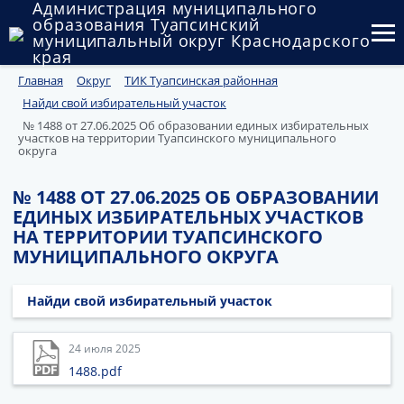
Администрация муниципального
образования Туапсинский
муниципальный округ Краснодарского
края
Главная
Округ
ТИК Туапсинская районная
Округ
Найди свой избирательный участок
Администрация
№ 1488 от 27.06.2025 Об образовании единых избирательных
участков на территории Туапсинского муниципального
округа
Муниципальные закупки
№ 1488 ОТ 27.06.2025 ОБ ОБРАЗОВАНИИ
Государственный и муниципальный контроль
ЕДИНЫХ ИЗБИРАТЕЛЬНЫХ УЧАСТКОВ
НА ТЕРРИТОРИИ ТУАПСИНСКОГО
Муниципальное имущество
МУНИЦИПАЛЬНОГО ОКРУГА
Публичные слушания и общественные обсуждения
Найди свой избирательный участок
Документы
24 июля 2025
1488.pdf