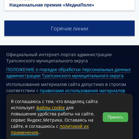
Национальная премия «МедиаПоле»
Горячие линии
Официальный интернет-портал администрации
Туапсинского муниципального округа
ПОЛОЖЕНИЕ о порядке обработки персональных данных
администрации Туапсинского муниципального округа
Использование материалов сайта допустимо в строгом
соответствии с
правилами использования материалов
опубликованных на сайте
Я соглашаюсь с тем, что владелец сайта
При перепечатке и использовании информации ссылка
использует
файлы cookie
для
на источник обязательна.
повышения удобства работы на сайте,
Принять
сервис Яндекс.Метрика. Оставаясь на
Для сайтов и страниц сети Интернет обязательна
сайте, я соглашаюсь с
политикой их
активная гиперссылка на официальный интернет-портал
применения
..
администрации Туапсинского муниципального округа.