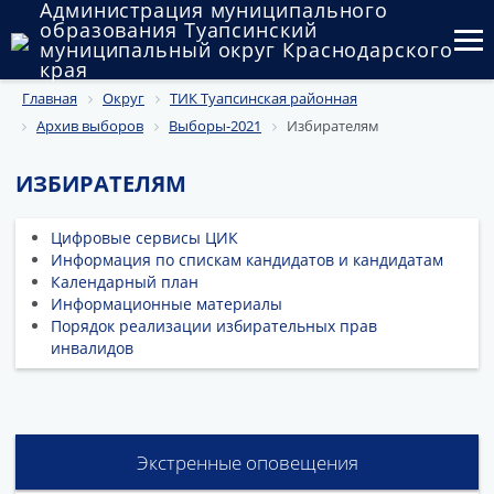
Администрация муниципального
образования Туапсинский
муниципальный округ Краснодарского
края
Главная
Округ
ТИК Туапсинская районная
Округ
Архив выборов
Выборы-2021
Избирателям
Администрация
ИЗБИРАТЕЛЯМ
Муниципальные закупки
Цифровые сервисы ЦИК
Государственный и муниципальный контроль
Информация по спискам кандидатов и кандидатам
Календарный план
Муниципальное имущество
Информационные материалы
Порядок реализации избирательных прав
Публичные слушания и общественные обсуждения
инвалидов
Документы
Экстренные оповещения