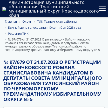
Администрация муниципального
образования Туапсинский
муниципальный округ Краснодарского
края
Главная
Округ
ТИК Туапсинская районная
Округ
Единый день голосования 10 сентября 2023 года
Администрация
Решения ТИК
№ 97/679 от 31.07.2023 О регистрации Зайончковского
Романа Станиславовича кандидатом в депутаты Совета
Муниципальные закупки
муниципального образования Туапсинский район по
Черноморскому трехмандатному избирательному округу № 5
Государственный и муниципальный контроль
№ 97/679 ОТ 31.07.2023 О РЕГИСТРАЦИИ
Муниципальное имущество
ЗАЙОНЧКОВСКОГО РОМАНА
СТАНИСЛАВОВИЧА КАНДИДАТОМ В
Публичные слушания и общественные обсуждения
ДЕПУТАТЫ СОВЕТА МУНИЦИПАЛЬНОГО
ОБРАЗОВАНИЯ ТУАПСИНСКИЙ РАЙОН
Документы
ПО ЧЕРНОМОРСКОМУ
ТРЕХМАНДАТНОМУ ИЗБИРАТЕЛЬНОМУ
ОКРУГУ № 5