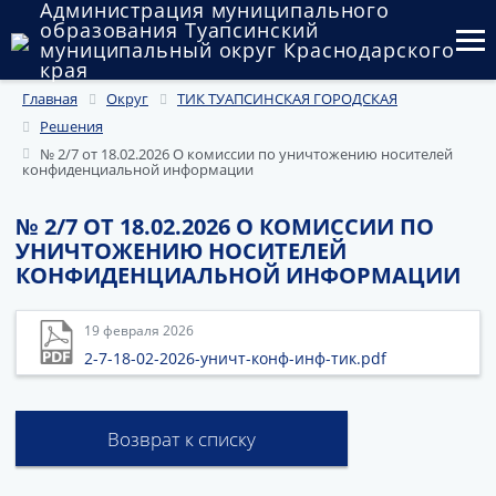
Администрация муниципального
образования Туапсинский
муниципальный округ Краснодарского
края
Главная
Округ
ТИК ТУАПСИНСКАЯ ГОРОДСКАЯ
Округ
Решения
Администрация
№ 2/7 от 18.02.2026 О комиссии по уничтожению носителей
конфиденциальной информации
Муниципальные закупки
№ 2/7 ОТ 18.02.2026 О КОМИССИИ ПО
УНИЧТОЖЕНИЮ НОСИТЕЛЕЙ
Государственный и муниципальный контроль
КОНФИДЕНЦИАЛЬНОЙ ИНФОРМАЦИИ
Муниципальное имущество
19 февраля 2026
Публичные слушания и общественные обсуждения
2-7-18-02-2026-уничт-конф-инф-тик.pdf
Документы
Возврат к списку