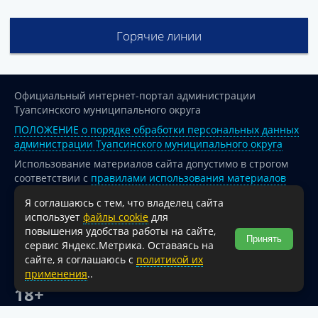
Горячие линии
Официальный интернет-портал администрации
Туапсинского муниципального округа
ПОЛОЖЕНИЕ о порядке обработки персональных данных
администрации Туапсинского муниципального округа
Использование материалов сайта допустимо в строгом
соответствии с
правилами использования материалов
опубликованных на сайте
Я соглашаюсь с тем, что владелец сайта
При перепечатке и использовании информации ссылка
использует
файлы cookie
для
на источник обязательна.
повышения удобства работы на сайте,
Принять
сервис Яндекс.Метрика. Оставаясь на
Для сайтов и страниц сети Интернет обязательна
сайте, я соглашаюсь с
политикой их
активная гиперссылка на официальный интернет-портал
применения
..
администрации Туапсинского муниципального округа.
18+