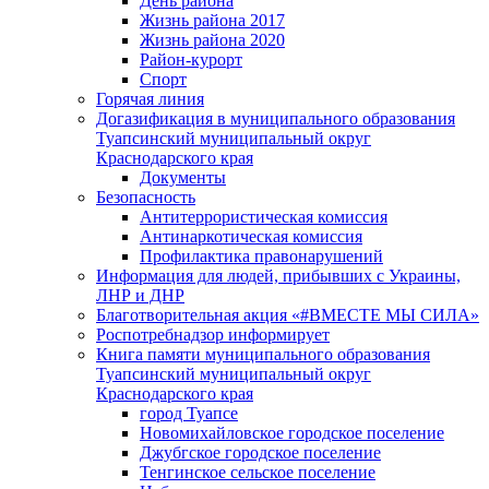
День района
Жизнь района 2017
Жизнь района 2020
Район-курорт
Спорт
Горячая линия
Догазификация в муниципального образования
Туапсинский муниципальный округ
Краснодарского края
Документы
Безопасность
Антитеррористическая комиссия
Антинаркотическая комиссия
Профилактика правонарушений
Информация для людей, прибывших с Украины,
ЛНР и ДНР
Благотворительная акция «#ВМЕСТЕ МЫ СИЛА»
Роспотребнадзор информирует
Книга памяти муниципального образования
Туапсинский муниципальный округ
Краснодарского края
город Туапсе
Новомихайловское городское поселение
Джубгское городское поселение
Тенгинское сельское поселение