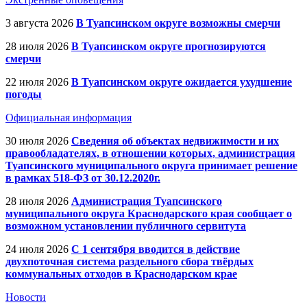
3 августа 2026
В Туапсинском округе возможны смерчи
28 июля 2026
В Туапсинском округе прогнозируются
смерчи
22 июля 2026
В Туапсинском округе ожидается ухудшение
погоды
Официальная информация
30 июля 2026
Сведения об объектах недвижимости и их
правообладателях, в отношении которых, администрация
Туапсинского муниципального округа принимает решение
в рамках 518-ФЗ от 30.12.2020г.
28 июля 2026
Администрация Туапсинского
муниципального округа Краснодарского края сообщает о
возможном установлении публичного сервитута
24 июля 2026
С 1 сентября вводится в действие
двухпоточная система раздельного сбора твёрдых
коммунальных отходов в Краснодарском крае
Новости